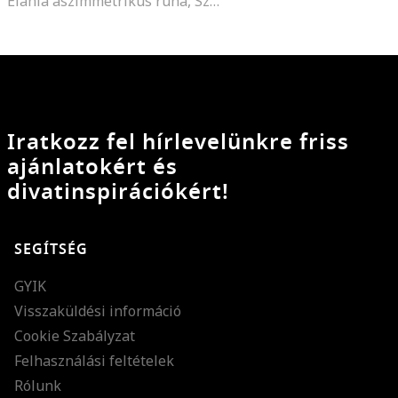
Elania aszimmetrikus ruha, Szürke
Iratkozz fel hírlevelünkre friss
ajánlatokért és
divatinspirációkért!
SEGÍTSÉG
GYIK
Visszaküldési információ
Cookie Szabályzat
Felhasználási feltételek
Rólunk