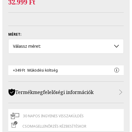
32.999 Ft
MÉRET:
Válassz méret:
+349 Ft
Működési költség
Termékmegfelelőségi információk
30 NAPOS INGYENES VISSZAKÜLDÉS
CSOMAGELLENŐRZÉS KÉZBESÍTÉSKOR