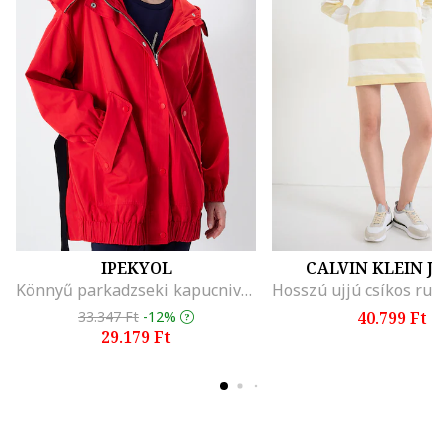
IPEKYOL
CALVIN KLEIN J
Könnyű parkadzseki kapucnival, Piros
33.347 Ft
-12%
40.799 Ft
29.179 Ft