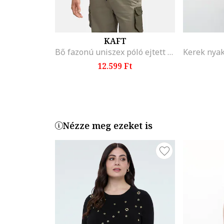
KAFT
Bő fazonú uniszex póló ejtett ujjakkal, Fekete
12.599 Ft
Nézze meg ezeket is