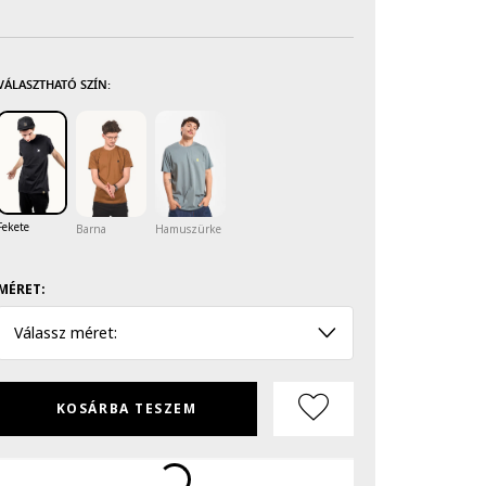
VÁLASZTHATÓ SZÍN:
Fekete
Barna
Hamuszürke
MÉRET:
Válassz méret:
KOSÁRBA TESZEM