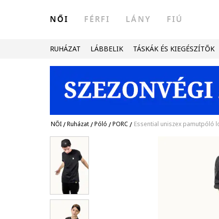
NŐI
FÉRFI
LÁNY
FIÚ
RUHÁZAT
LÁBBELIK
TÁSKÁK ÉS KIEGÉSZÍTŐK
NŐI
/
Ruházat
/
Póló
/
PORC
/
Essential uniszex pamutpóló lo