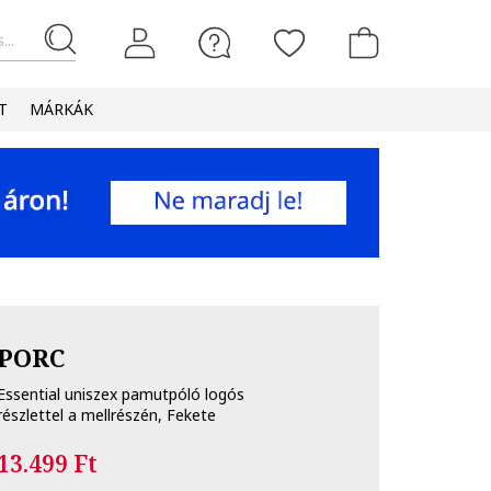
...
T
MÁRKÁK
PORC
Essential uniszex pamutpóló logós
részlettel a mellrészén, Fekete
13.499 Ft