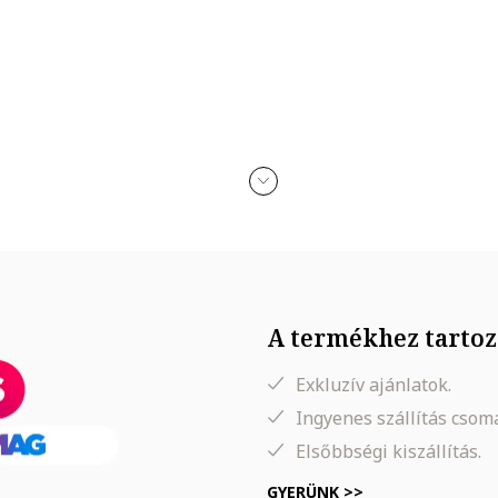
A termékhez tartoz
Exkluzív ajánlatok.
Ingyenes szállítás cso
Elsőbbségi kiszállítás.
GYERÜNK >>