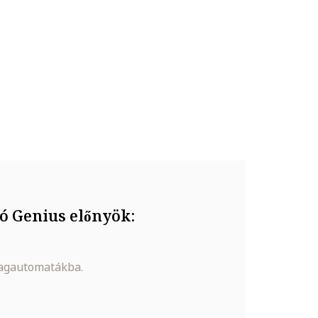
ó Genius előnyök:
magautomatákba.