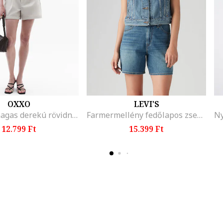
OXXO
LEVI'S
Palsobel magas derekú rövidnadrág, Világosszürke
Farmermellény fedőlapos zsebekkel, Világoskék
12.799 Ft
15.399 Ft