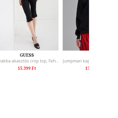
GUESS
NIKE
Nyakba akasztós crop top, Fehér/Fekete
15.399 Ft
13.899 Ft