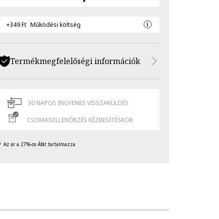
+349 Ft
Működési költség
Termékmegfelelőségi információk
30 NAPOS INGYENES VISSZAKÜLDÉS
CSOMAGELLENŐRZÉS KÉZBESÍTÉSKOR
Az ár a 27%-os Áfát tartalmazza