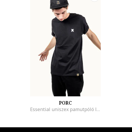
PORC
Essential uniszex pamutpóló logós részlettel a mellrészén, Fekete