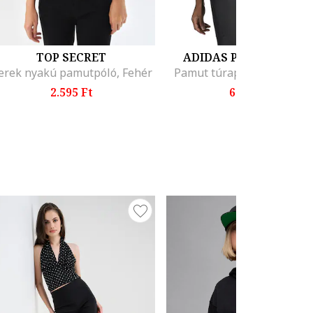
TOP SECRET
ADIDAS PERFORMANC
erek nyakú pamutpóló, Fehér
Pamut túrapóló, Halványz
2.595 Ft
6.799 Ft