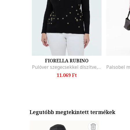
FIORELLA RUBINO
Pulóver szegecsekkel díszítve, Fekete
11.069 Ft
Legutóbb megtekintett termékek