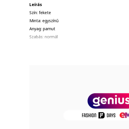
Leírás
Szín: fekete
Minta: egyszínű
Anyag: pamut
Szabás: normál
Ujjak: ejtett ujjak
Ujjhossz: rövid ujjú
Részletek: logós részlet
Összetétel
Külső anyag: 100% pamut
Termékszám
TS1ESS-BK