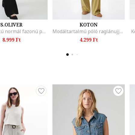
S.OLIVER
KOTON
Kerek nyakú normál fazonú póló, Fekete
Modáltartalmú póló raglánujjakkal, Olívazöld
K
8.999 Ft
4.299 Ft