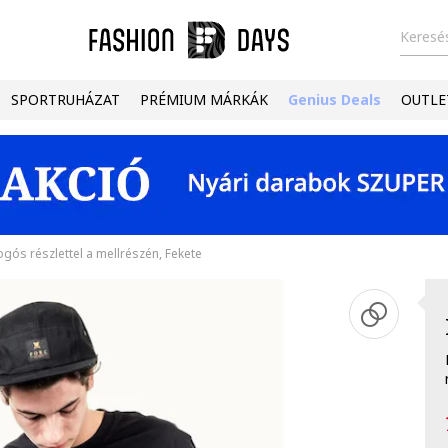
Keresés
SPORTRUHÁZAT
PRÉMIUM MÁRKÁK
Genius Deals
OUTLE
gós részlettel a mellrészén, Fekete