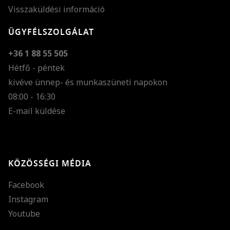
Visszaküldési információ
ÜGYFÉLSZOLGÁLAT
+36 1 88 55 505
Hétfő - péntek
kivéve ünnep- és munkaszüneti napokon
Szöveg méretének n
08:00 - 16:30
E-mail küldése
Szöveg méretének c
Szóköz növelése
Szóköz csökkentése
KÖZÖSSÉGI MÉDIA
Sortávolság növelés
Facebook
Sortávolság csökken
Instagram
Színek invertálása
Youtube