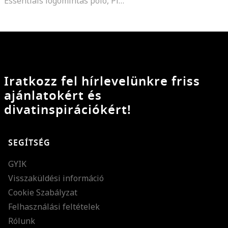
Essentials logómintás póló, Piros
Iratkozz fel hírlevelünkre friss
ajánlatokért és
divatinspirációkért!
SEGÍTSÉG
GYIK
Visszaküldési információ
Cookie Szabályzat
Felhasználási feltételek
Rólunk