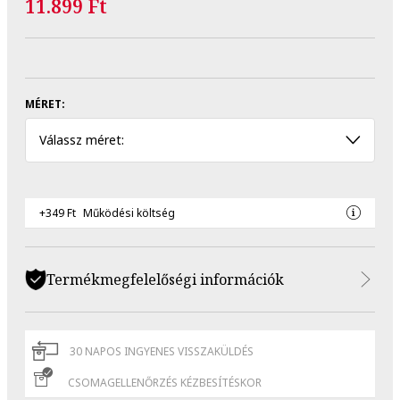
11.899 Ft
MÉRET:
Válassz méret:
+349 Ft
Működési költség
Termékmegfelelőségi információk
30 NAPOS INGYENES VISSZAKÜLDÉS
CSOMAGELLENŐRZÉS KÉZBESÍTÉSKOR