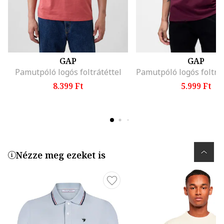
GAP
GAP
Pamutpóló logós foltrátéttel
8.399 Ft
5.999 Ft
Nézze meg ezeket is