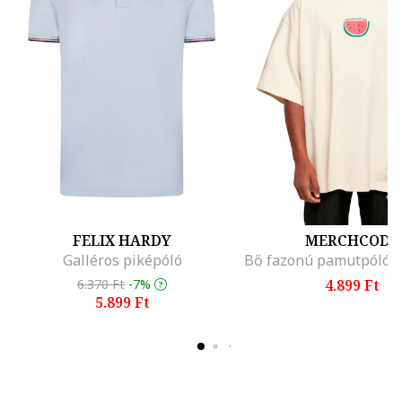
FELIX HARDY
MERCHCODE
Galléros piképóló
6.370 Ft
-7%
4.899 Ft
5.899 Ft