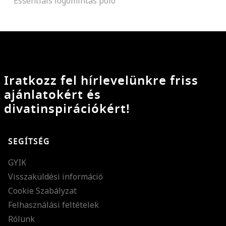
Essentials logómintás póló
Iratkozz fel hírlevelünkre friss
ajánlatokért és
divatinspirációkért!
SEGÍTSÉG
GYIK
Visszaküldési információ
Cookie Szabályzat
Felhasználási feltételek
Rólunk