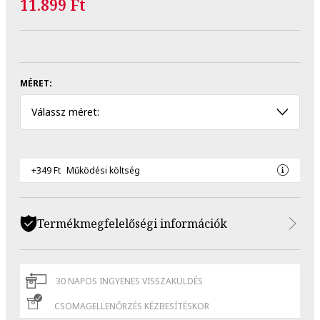
11.899 Ft
MÉRET:
Válassz méret:
+349 Ft
Működési költség
Termékmegfelelőségi információk
30 NAPOS INGYENES VISSZAKÜLDÉS
CSOMAGELLENŐRZÉS KÉZBESÍTÉSKOR