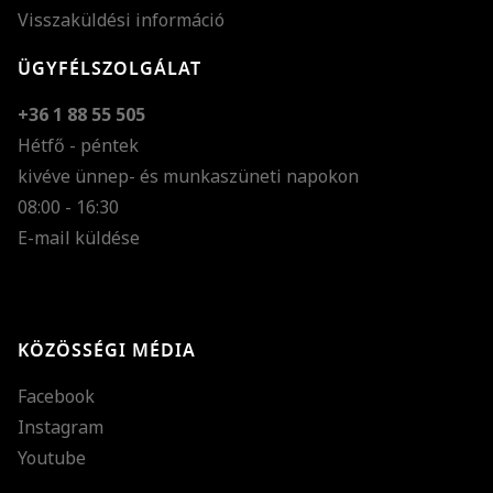
Visszaküldési információ
ÜGYFÉLSZOLGÁLAT
+36 1 88 55 505
Hétfő - péntek
kivéve ünnep- és munkaszüneti napokon
Szöveg méretének n
08:00 - 16:30
E-mail küldése
Szöveg méretének c
Szóköz növelése
Szóköz csökkentése
KÖZÖSSÉGI MÉDIA
Sortávolság növelés
Facebook
Sortávolság csökken
Instagram
Színek invertálása
Youtube