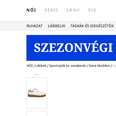
NŐI
FÉRFI
LÁNY
FIÚ
RUHÁZAT
LÁBBELIK
TÁSKÁK ÉS KIEGÉSZÍTŐK
NŐI
/
Lábbeli
/
Sportcipők és sneakerek
/
Steve Madden
/
Eu