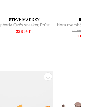
STEVE MADDEN
RYŁKO
Euphoria fűzős sneaker, Ezüstszín
22.999 Ft
35.400 Ft
-10%
31.600 Ft