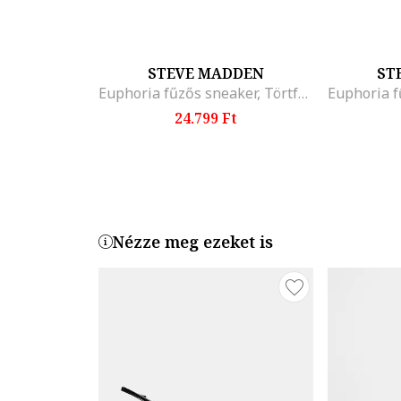
STEVE MADDEN
ST
Euphoria fűzős sneaker, Törtfehér/Világosbézs
24.799 Ft
Nézze meg ezeket is