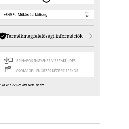
+349 Ft
Működési költség
Termékmegfelelőségi információk
30 NAPOS INGYENES VISSZAKÜLDÉS
CSOMAGELLENŐRZÉS KÉZBESÍTÉSKOR
Az ár a 27%-os Áfát tartalmazza