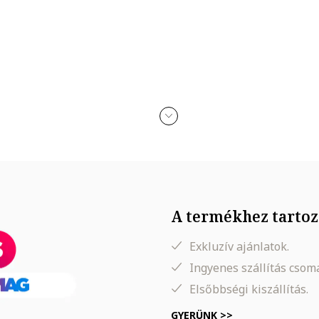
A termékhez tartoz
Exkluzív ajánlatok.
Ingyenes szállítás cso
Elsőbbségi kiszállítás.
GYERÜNK >>