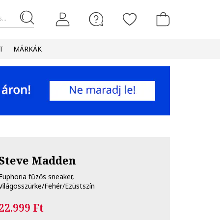
...
T
MÁRKÁK
Steve Madden
Euphoria fűzős sneaker,
Világosszürke/Fehér/Ezüstszín
22.999 Ft