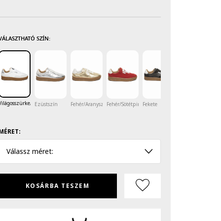
VÁLASZTHATÓ SZÍN:
Világosszürke/Fehér/Ezüstszín
Ezüstszín
Fehér/Aranyszín
Fehér/Sötétpiros
Fekete
Halványsárga
Ha
MÉRET:
Válassz méret:
KOSÁRBA TESZEM