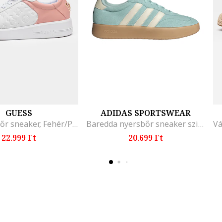
GUESS
ADIDAS SPORTSWEAR
Logós műbőr sneaker, Fehér/Púderrózsaszín
Baredda nyersbőr sneaker szintetikus részletekkel, Vízkék/Törtfehér
22.999 Ft
20.699 Ft