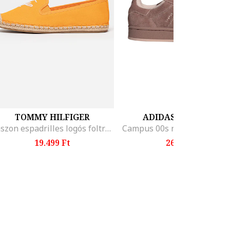
TOMMY HILFIGER
ADIDAS ORIGINALS
Vászon espadrilles logós foltrátéttel, Mandarinszín
19.499 Ft
26.299 Ft