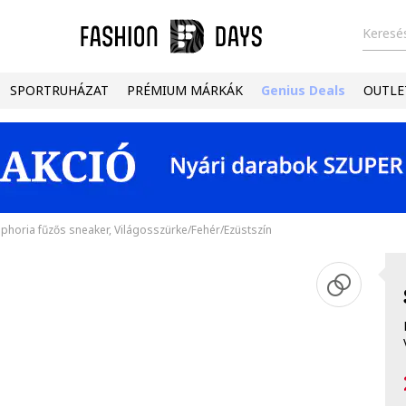
Keresés
SPORTRUHÁZAT
PRÉMIUM MÁRKÁK
Genius Deals
OUTLE
phoria fűzős sneaker, Világosszürke/Fehér/Ezüstszín