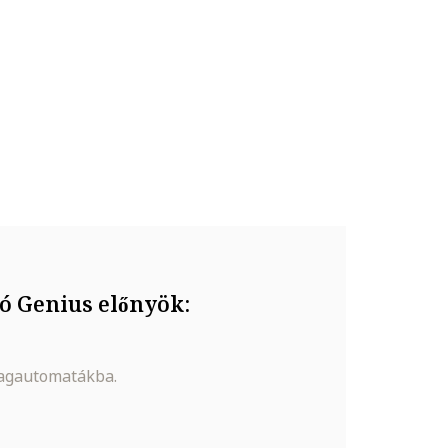
ó Genius előnyök:
magautomatákba.