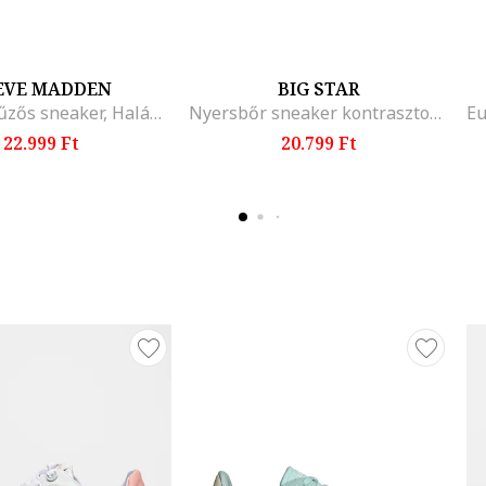
EVE MADDEN
BIG STAR
Euphoria fűzős sneaker, Halánylila
Nyersbőr sneaker kontrasztos részletekkel, Bézs
22.999 Ft
20.799 Ft