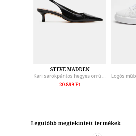
STEVE MADDEN
Kari sarokpántos hegyes orrú cipő, Fekete
20.899 Ft
Legutóbb megtekintett termékek