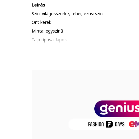
Leírás
Szín: világosszürke, fehér, ezüstszín
Orr: kerek
Minta: egyszínű
Talp típusa: lapos
Anyag: nyersbőr, műbőr
Stílus: rövid szárú
Zárószerkezet: fűzős
Összetétel
Felsőrész: egyéb anyagok, nyersbőr
Belső anyag: textil
Talp anyaga: egyéb anyagok
Termékszám
11003591-WHS