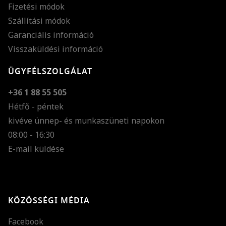
Fizetési módok
Szállítási módok
Garanciális információ
Visszaküldési információ
ÜGYFÉLSZOLGÁLAT
+36 1 88 55 505
Hétfő - péntek
kivéve ünnep- és munkaszüneti napokon
Szöveg méretének n
08:00 - 16:30
E-mail küldése
Szöveg méretének c
Szóköz növelése
Szóköz csökkentése
KÖZÖSSÉGI MÉDIA
Sortávolság növelés
Facebook