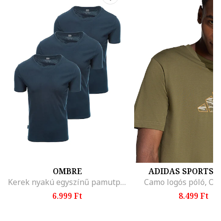
OMBRE
ADIDAS SPORTS
Kerek nyakú egyszínű pamutpóló szett - 3 db, Tengerészkék
Camo logós póló, Olí
6.999 Ft
8.499 Ft