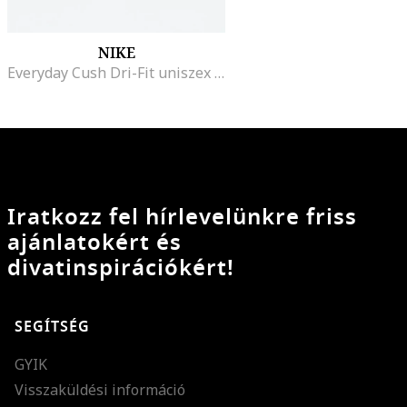
NIKE
Everyday Cush Dri-Fit uniszex bokazokni szett - 3 pár, Fehér
Iratkozz fel hírlevelünkre friss
ajánlatokért és
divatinspirációkért!
SEGÍTSÉG
GYIK
Visszaküldési információ