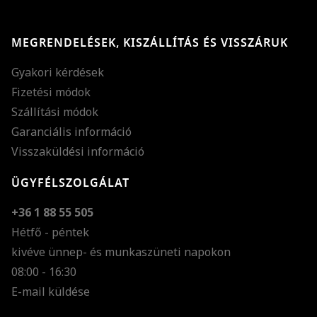
MEGRENDELÉSEK, KISZÁLLÍTÁS ÉS VISSZÁRUK
Gyakori kérdések
Fizetési módok
Szállítási módok
Garanciális információ
Visszaküldési információ
ÜGYFÉLSZOLGÁLAT
+36 1 88 55 505
Hétfő - péntek
kivéve ünnep- és munkaszüneti napokon
Szöveg méretének n
08:00 - 16:30
E-mail küldése
Szöveg méretének c