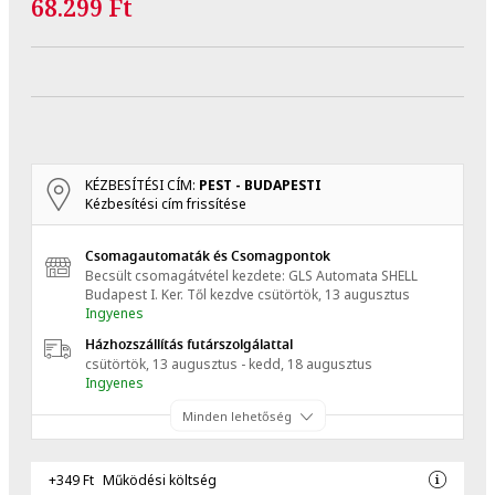
68.299 Ft
KÉZBESÍTÉSI CÍM:
PEST - BUDAPESTI
Kézbesítési cím frissítése
Csomagautomaták és Csomagpontok
Becsült csomagátvétel kezdete: GLS Automata SHELL
Budapest I. Ker.
Től kezdve
csütörtök, 13 augusztus
Ingyenes
Házhozszállítás futárszolgálattal
csütörtök, 13 augusztus - kedd, 18 augusztus
Ingyenes
Minden lehetőség
+349 Ft
Működési költség