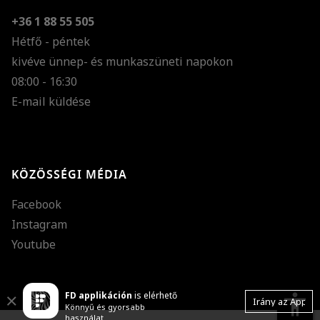
+36 1 88 55 505
Hétfő - péntek
kivéve ünnep- és munkaszüneti napokon
Szöveg méretének n
08:00 - 16:30
E-mail küldése
Szöveg méretének c
Szóköz növelése
Szóköz csökkentése
KÖZÖSSÉGI MÉDIA
Sortávolság növelés
Facebook
Sortávolság csökken
Instagram
Színek invertálása
Youtube
Szürke színárnyalato
FD applikáción
is elérhető
Nagy kurzor
accessibility
Close
Irány az App
Könnyű és gyorsabb
használat