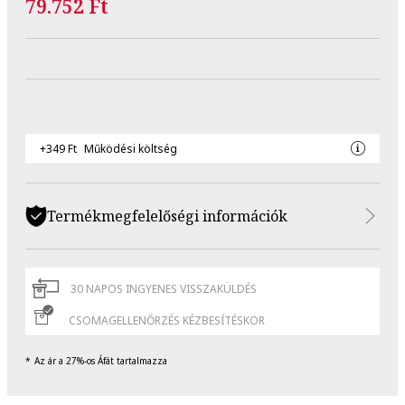
79.752 Ft
+349 Ft
Működési költség
Termékmegfelelőségi információk
30 NAPOS INGYENES VISSZAKÜLDÉS
CSOMAGELLENŐRZÉS KÉZBESÍTÉSKOR
Az ár a 27%-os Áfát tartalmazza