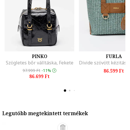
PINKO
FURLA
Szögletes bőr válltáska, Fekete
97.999 Ft
-11%
86.599 Ft
86.699 Ft
Legutóbb megtekintett termékek