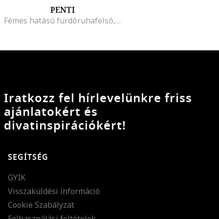
PENTI
Fémes hatású fürdőruhafelső, Aranyszín
Iratkozz fel hírlevelünkre friss
ajánlatokért és
divatinspirációkért!
SEGÍTSÉG
GYIK
Visszaküldési információ
Cookie Szabályzat
Felhasználási feltételek