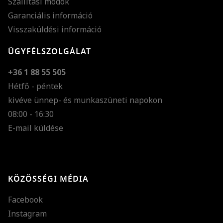
Szállítási módok
Garanciális információ
Visszaküldési információ
ÜGYFÉLSZOLGÁLAT
+36 1 88 55 505
Hétfő - péntek
kivéve ünnep- és munkaszüneti napokon
Szöveg méretének n
08:00 - 16:30
E-mail küldése
Szöveg méretének c
Szóköz növelése
Szóköz csökkentése
KÖZÖSSÉGI MÉDIA
Sortávolság növelés
Facebook
Sortávolság csökken
Instagram