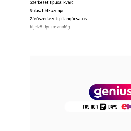
Szerkezet típusa: kvarc
Stílus: hétköznapi
Zárószerkezet: pillangócsatos
Kijelző típusa: analóg
Gyűjtemény: multiple
Funkciók: óra, perc, másodperc, dátum, 24h alkijelző
Vízálló: 5 atm
Csomagolás: a termék logóval ellátott csomagolásba
Részletek: kerüld a termék ütődését, karcolódását; al
hőhatásnak.
Mutató
Üveg anyaga: ásványi kristály
Számlap színe: szürke
Óraszámlap típusa: vonalak
Tok
Tok alakja: kerek