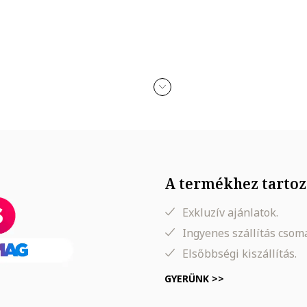
, kronométer, kronográf
n érkezik
kohollal, parfümmel, acetonnal, mosószerrel és koptató felületekkel 
A termékhez tartoz
Exkluzív ajánlatok.
Ingyenes szállítás cso
Elsőbbségi kiszállítás.
GYERÜNK >>