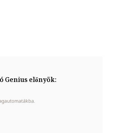
való érintkezését, valamint ne tedd ki túlzott
ó Genius előnyök:
magautomatákba.