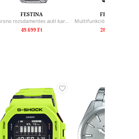
FESTINA
FESTINA
Chrono rozsdamentes acél karóra, Ezüstszín
Multifunkciós karóra fémszí
49.699 Ft
28.299 Ft