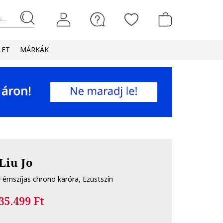
...
LET
MÁRKÁK
Liu Jo
Fémszíjas chrono karóra, Ezüstszín
35.499 Ft