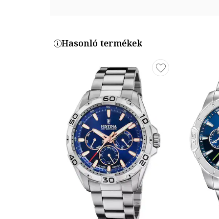
Tok anyaga: rozsdamentes acél
Tok színe: ezüstszín
Tok Átmérő: 40 mm
Hasonló termékek
Szíj / Karkötő
Típus: karkötő
Szíj/Karkötő anyaga: rozsdamentes acél
Szíj/karperec színe: ezüstszín
Termékszám
TLJ2117