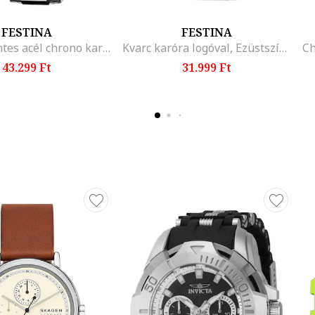
FESTINA
FESTINA
Rozsdamentes acél chrono karóra, Ezüstszín
Kvarc karóra logóval, Ezüstszín/Tengerzöld
43.299 Ft
31.999 Ft