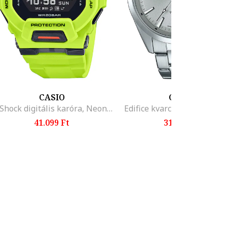
CASIO
CASIO
G-Shock digitális karóra, Neonzöld
Edifice kvarc karóra, Ezüst
41.099 Ft
31.899 Ft