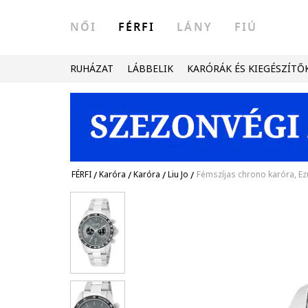
NŐI
FÉRFI
LÁNY
FIÚ
RUHÁZAT
LÁBBELIK
KARÓRÁK ÉS KIEGÉSZÍTŐ
FÉRFI
/
Karóra
/
Karóra
/
Liu Jo
/
Fémszíjas chrono karóra, Ez