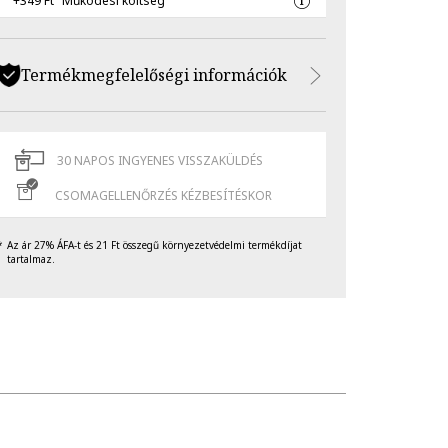
+349 Ft
Működési költség
Termékmegfelelőségi információk
30 NAPOS INGYENES VISSZAKÜLDÉS
CSOMAGELLENŐRZÉS KÉZBESÍTÉSKOR
Az ár 27% ÁFA-t és 21 Ft összegű környezetvédelmi termékdíjat
tartalmaz.