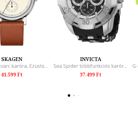
SKAGEN
INVICTA
Bőrszíjas kvarc karóra, Ezüstszín/Barna
Sea Spider többfunkciós karóra, Ezüstszín/Fekete
41.599 Ft
37.499 Ft