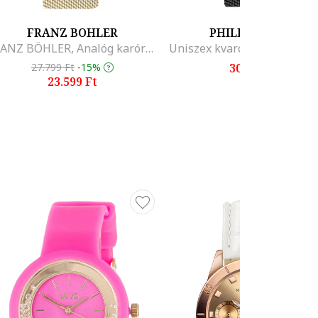
FRANZ BOHLER
PHILIPP BLANC
FRANZ BÖHLER, Analóg karóra hálós szíjjal, Aranyszín
27.799 Ft
-15%
30.799 Ft
23.599 Ft