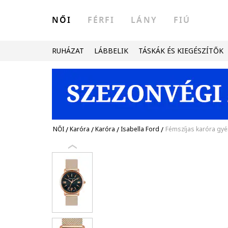
NŐI
FÉRFI
LÁNY
FIÚ
RUHÁZAT
LÁBBELIK
TÁSKÁK ÉS KIEGÉSZÍTŐK
NŐI
/
Karóra
/
Karóra
/
Isabella Ford
/
Fémszíjas karóra gyé