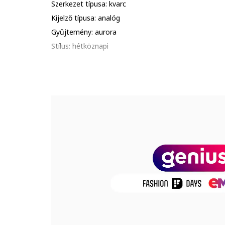
Szerkezet típusa: kvarc
Kijelző típusa: analóg
Gyűjtemény: aurora
Stílus: hétköznapi
Funkciók: óra, perc, másodperc
Vízálló: 3 atm
Csomagolás: a termék logóval ellátott csomagolásba
Részletek: kerüld a termék ütődését, karcolódását; al
hőhatásnak., ip bevonat, zafírbevonatú üveg, gyémán
Mutató
Üveg anyaga: ásványi kristály
Számlap színe: fekete
Óraszámlap típusa: római számok, vonalak
Tok
Tok alakja: kerek
Tok anyaga: fém