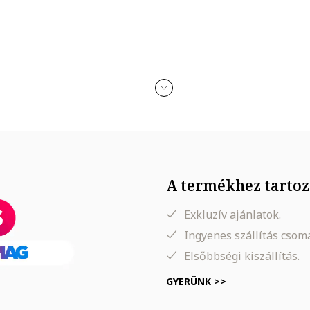
n érkezik
kohollal, parfümmel, acetonnal, mosószerrel és koptató felületekkel 
t tisztasága: i-3, 3 darab 0.0025 karát értékű gyémánttal díszítve,
A termékhez tartoz
Exkluzív ajánlatok.
Ingyenes szállítás cso
Elsőbbségi kiszállítás.
GYERÜNK >>