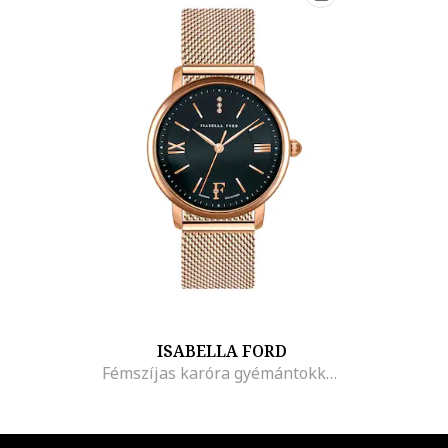
ISABELLA FORD
Fémszíjas karóra gyémántokkal díszítve