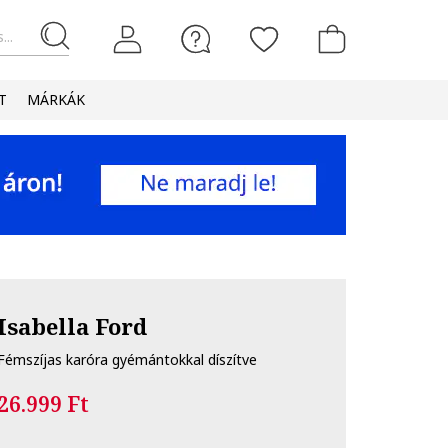
...
T
MÁRKÁK
Isabella Ford
Fémszíjas karóra gyémántokkal díszítve
26.999 Ft