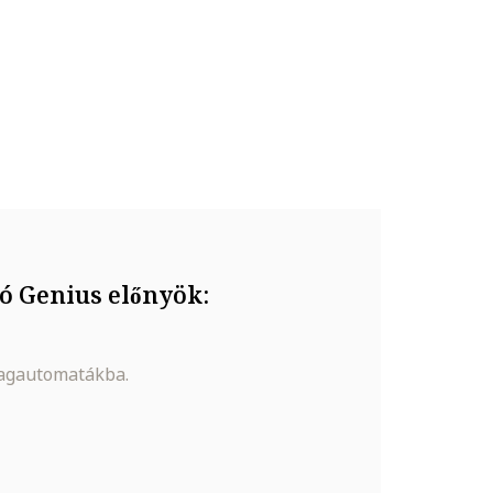
való érintkezését, valamint ne tedd ki túlzott
 egyvágású gyémánt
ó Genius előnyök:
magautomatákba.