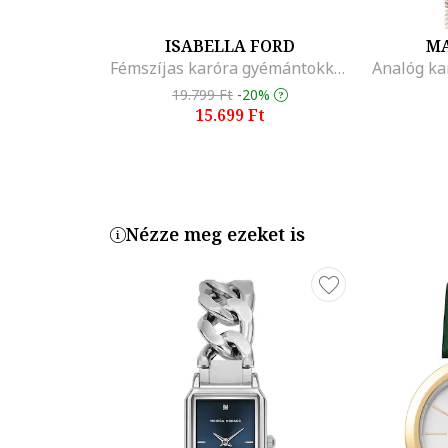
ISABELLA FORD
MA
Fémszíjas karóra gyémántokkal díszítve
Analóg kar
19.799 Ft
-20%
15.699 Ft
Nézze meg ezeket is