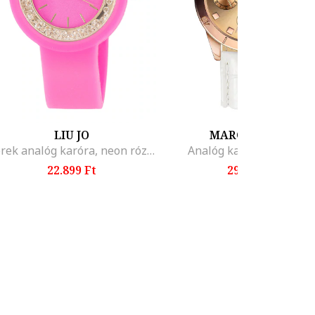
LIU JO
MARC LAUDER
Kerek analóg karóra, neon rózsaszín/aranyszín
Analóg karóra bőrszíjja
22.899 Ft
29.699 Ft