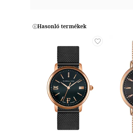
Tok színe: rózsaarany
Tok Átmérő: 36 mm
Szíj / Karkötő
Hasonló termékek
Típus: hálós fémszíj
Szíj/Karkötő anyaga: rozsdamentes acél
Szíj/karperec színe: rózsaarany/fekete
Szíj/Karkötő Szélesség: 18 mm
Szíj/Karkötő hossza: 19.5 cm
Termékszám
FA3-B028R