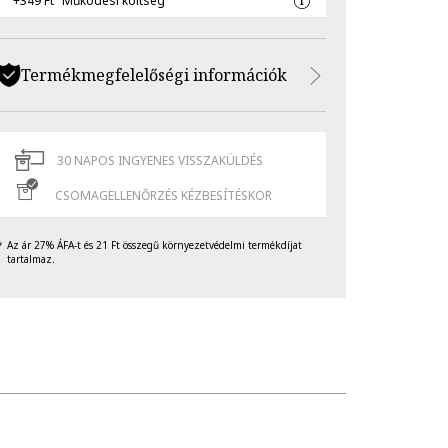
+349 Ft
Működési költség
Termékmegfelelőségi információk
30 NAPOS INGYENES VISSZAKÜLDÉS
CSOMAGELLENŐRZÉS KÉZBESÍTÉSKOR
Az ár 27% ÁFA-t és 21 Ft összegű környezetvédelmi termékdíjat
tartalmaz.