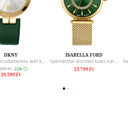
DKNY
ISABELLA FORD
Bőrszíjas rozsdamentes acél karóra, Zöld
Gyémánttal díszített kvarc karóra
.999 Ft
-22%
23.799 Ft
29.599 Ft