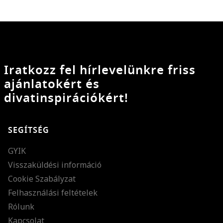
Iratkozz fel hírlevelünkre friss
ajánlatokért és
divatinspirációkért!
SEGÍTSÉG
GYIK
Visszaküldési információ
Cookie Szabályzat
Felhasználási feltételek
Rólunk
Kapcsolat