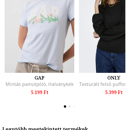
GAP
ONLY
Mintás pamutpóló, Halványkék
5.199 Ft
5.399 Ft
Legutóbb megtekintett termékek