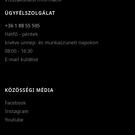
ÜGYFÉLSZOLGÁLAT
+36 1 88 55 505
Hétfő - péntek
kivéve ünnep- és munkaszüneti napokon
Szöveg méretének n
08:00 - 16:30
E-mail küldése
Szöveg méretének c
Szóköz növelése
Szóköz csökkentése
KÖZÖSSÉGI MÉDIA
Sortávolság növelés
Facebook
Sortávolság csökken
Instagram
Színek invertálása
Youtube
Szürke színárnyalato