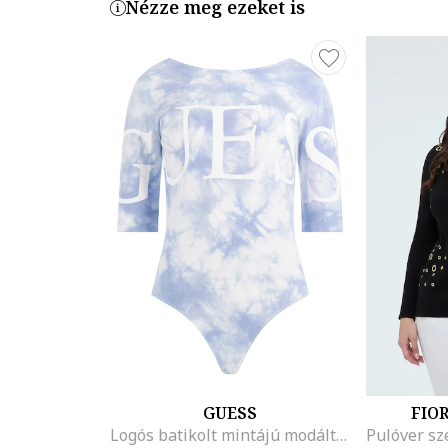
Nézze meg ezeket is
GUESS
FIO
Logós batikolt mintájú modáltartalmú body