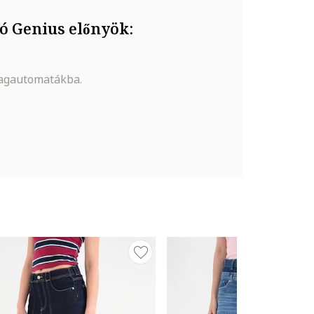
ó Genius előnyök:
magautomatákba.