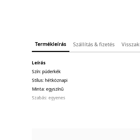
Termékleírás
Szállítás & fizetés
Visszak
Leírás
Szín: púderkék
Stílus: hétköznapi
Minta: egyszínű
Szabás: egyenes
Anyag: farmer
Derékrész: középmagas
Hossz: rövid
Zsebek: 2 foltzseb