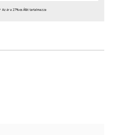
Az ár a 27%-os Áfát tartalmazza