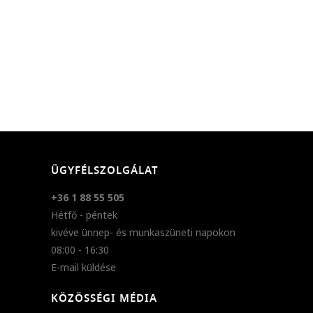
ÜGYFÉLSZOLGÁLAT
+36 1 88 55 505
Hétfő - péntek
kivéve ünnep- és munkaszüneti napokon
08:00 - 16:30
E-mail küldése
KÖZÖSSÉGI MÉDIA