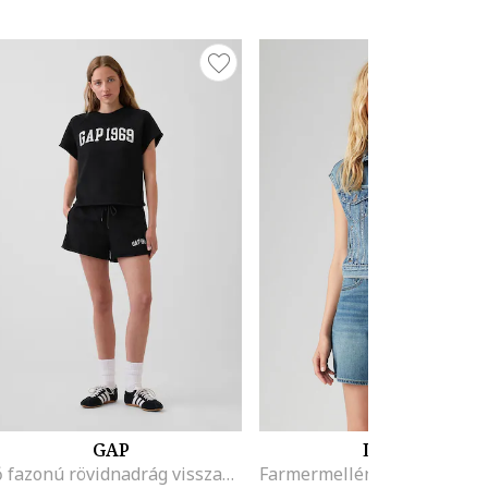
GAP
LEVI'S
Bő fazonú rövidnadrág visszahajtott szárvégekkel, Fekete,