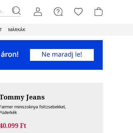
...
T
MÁRKÁK
Tommy Jeans
Farmer miniszoknya foltzsebekkel,
Púderkék
40.099 Ft