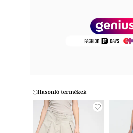
Zárószerkezet: cipzáros
Összetétel
Külső anyag: 100% újrahasznosított pamut
Modellinformáció
A modellen látható termék mérete: 27.
Modell méretei: Magasság: 174 cm, Mellbőség: 84 cm
Termékszám
DW0DW17668-1A5
Hasonló termékek