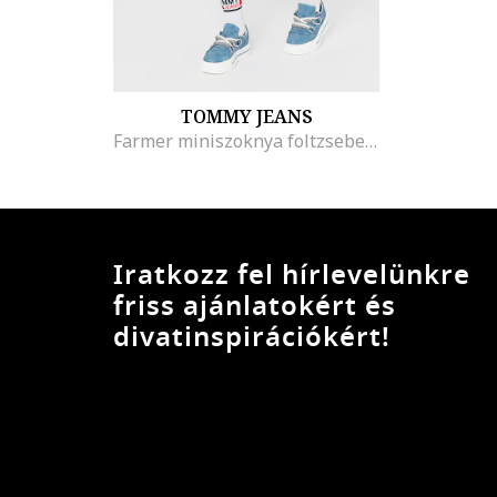
TOMMY JEANS
Farmer miniszoknya foltzsebekkel, Púderkék
Iratkozz fel hírlevelünkre
friss ajánlatokért és
divatinspirációkért!