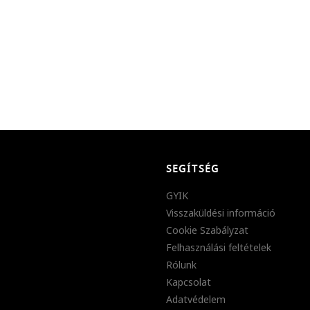
SEGÍTSÉG
GYIK
Visszaküldési információ
Cookie Szabályzat
Felhasználási feltételek
Rólunk
Kapcsolat
Adatvédelem