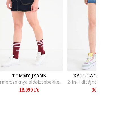
TOMMY JEANS
KARL LAGERFELD JEA
Farmerszoknya oldalzsebekkel, Sötétkék
18.099 Ft
30.399 Ft