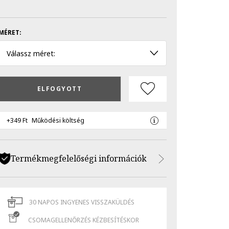
MÉRET:
Válassz méret:
ELFOGYOTT
+349 Ft
Működési költség
Termékmegfelelőségi információk
30 NAPOS INGYENES VISSZAKÜLDÉS
CSOMAGELLENŐRZÉS KÉZBESÍTÉSKOR