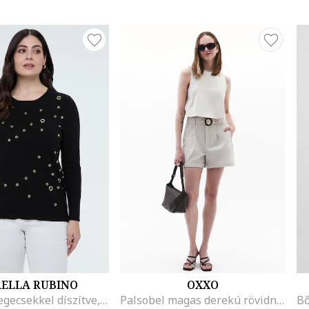
RELLA RUBINO
OXXO
Pulóver szegecsekkel díszítve, Fekete
Palsobel magas derekú rövidnadrág, Világosszürke