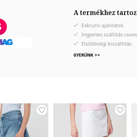
A termékhez tartoz
Exkluzív ajánlatok.
Ingyenes szállítás cso
Elsőbbségi kiszállítás.
, Derék: 64 cm, Csípő: 90 cm
GYERÜNK >>