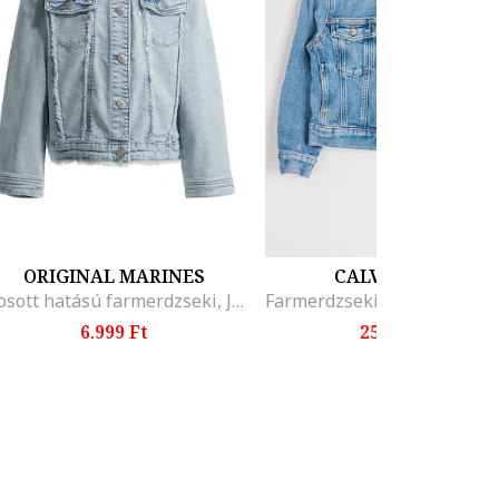
ORIGINAL MARINES
CALVIN KLEIN
Mosott hatású farmerdzseki, Jégkék
6.999 Ft
25.199 Ft