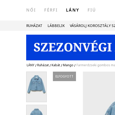
NŐI
FÉRFI
LÁNY
FIÚ
RUHÁZAT
LÁBBELIK
VÁSÁROLJ KOROSZTÁLY S
LÁNY
/
Ruházat
/
Kabát
/
Mango
/
Farmerdzseki gombos ma
ELFOGYOTT