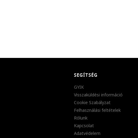
SEGÍTSÉG
GYIK
Visszaküldési információ
Cookie Szabályzat
Felhasználási feltételek
Rólunk
Kapcsolat
Adatvédelem