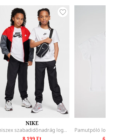
NIKE
NIKE
Uniszex szabadidőnadrág logóval, Fehér/Fekete
8.199 Ft
6.699 Ft