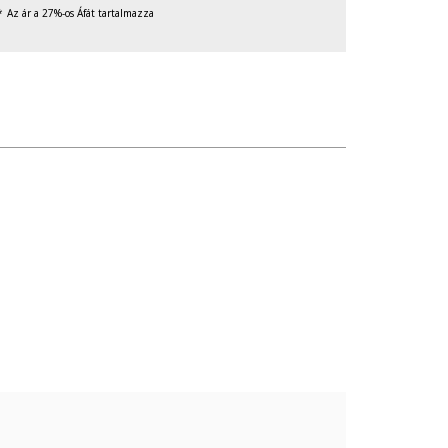
Az ár a 27%-os Áfát tartalmazza