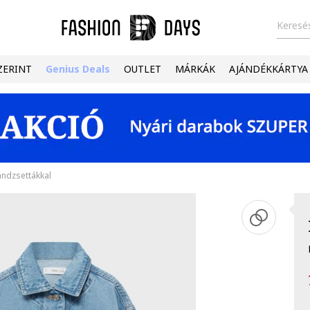
Keresés
ZERINT
Genius Deals
OUTLET
MÁRKÁK
AJÁNDÉKKÁRTYA
ndzsettákkal