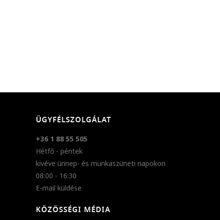
ÜGYFÉLSZOLGÁLAT
+36 1 88 55 505
Hétfő - péntek
kivéve ünnep- és munkaszüneti napokon
08:00 - 16:30
E-mail küldése
KÖZÖSSÉGI MÉDIA