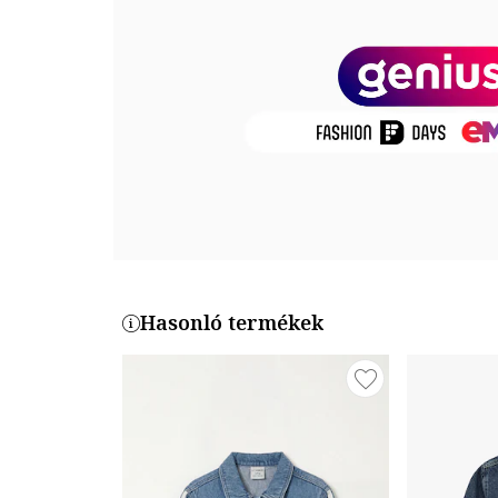
Összetétel
Külső anyag: 100% pamut
Termékszám
87054796-TM
Hasonló termékek