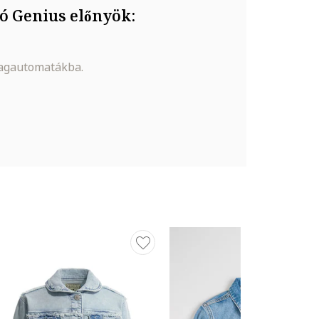
ó Genius előnyök:
magautomatákba.