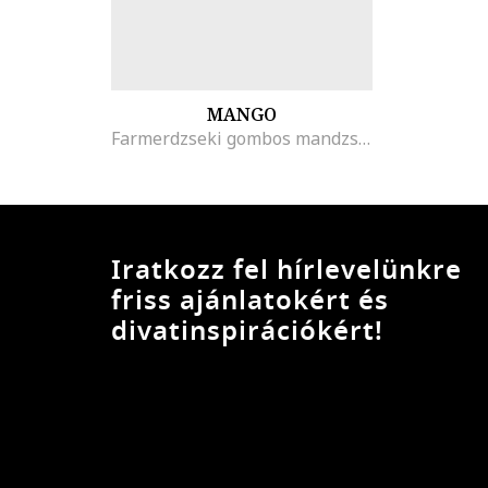
MANGO
Farmerdzseki gombos mandzsettákkal
Iratkozz fel hírlevelünkre
friss ajánlatokért és
divatinspirációkért!