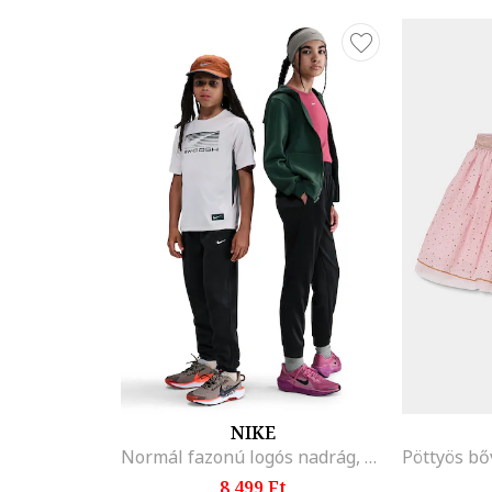
NIKE
Normál fazonú logós nadrág, Fekete
8.499 Ft