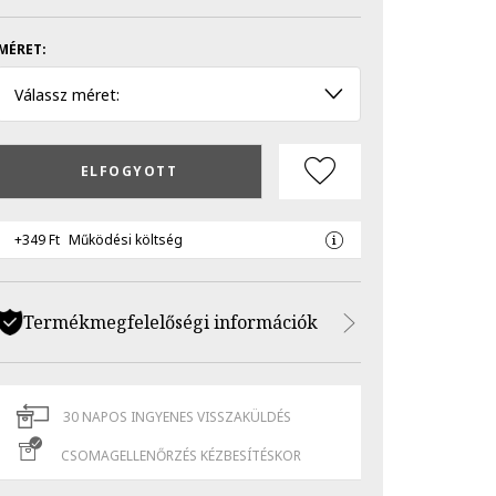
MÉRET:
Válassz méret:
ELFOGYOTT
+349 Ft
Működési költség
Termékmegfelelőségi információk
30 NAPOS INGYENES VISSZAKÜLDÉS
CSOMAGELLENŐRZÉS KÉZBESÍTÉSKOR