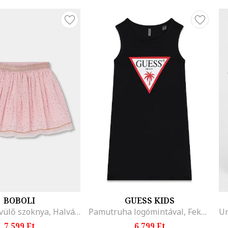
BOBOLI
GUESS KIDS
Pöttyös bővülő szoknya, Halvány rózsaszín
Pamutruha logómintával, Fekete
7.599 Ft
6.799 Ft