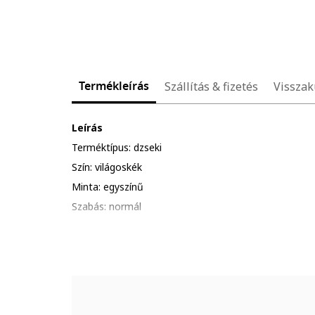
Termékleírás
Szállítás & fizetés
Visszak
Leírás
Terméktípus: dzseki
Szín: világoskék
Minta: egyszínű
Szabás: normál
Anyag: pamut
Gallér: hegyes
Ujjhossz: hosszú ujjú
Részletek: gombos mandzsetták
Zárószerkezet: gombos