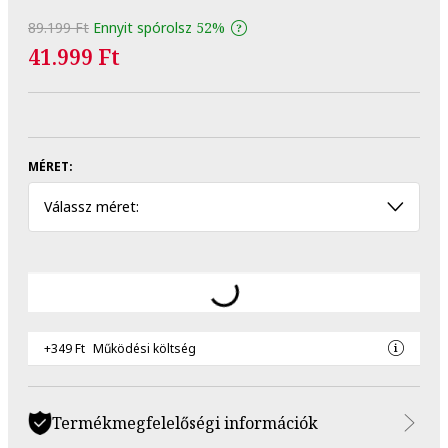
89.199 Ft
Ennyit spórolsz
52%
41.999 Ft
MÉRET:
Válassz méret:
+349 Ft
Működési költség
Termékmegfelelőségi információk