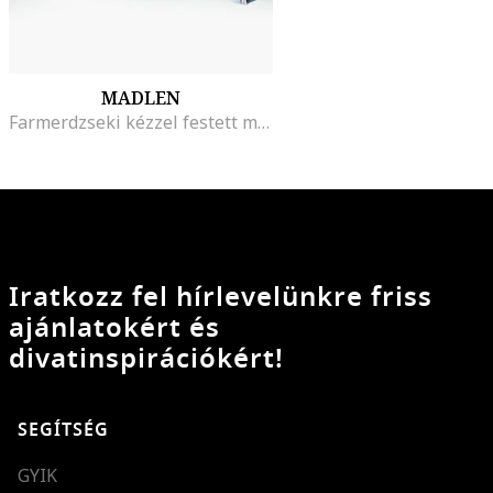
MADLEN
Farmerdzseki kézzel festett mintával, Fehér/Zöld/Sötétkék
Iratkozz fel hírlevelünkre friss
ajánlatokért és
divatinspirációkért!
SEGÍTSÉG
GYIK