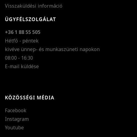
Visszaküldési információ
ÜGYFÉLSZOLGÁLAT
+36 1 88 55 505
Hétfő - péntek
kivéve ünnep- és munkaszüneti napokon
Szöveg méretének n
08:00 - 16:30
E-mail küldése
Szöveg méretének c
Szóköz növelése
Szóköz csökkentése
KÖZÖSSÉGI MÉDIA
Sortávolság növelés
Facebook
Sortávolság csökken
Instagram
Színek invertálása
Youtube