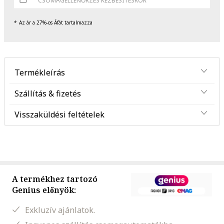
CSOMAGELLENŐRZÉS KÉZBESÍTÉSKOR
Az ár a 27%-os Áfát tartalmazza
Termékleírás
Szállítás & fizetés
Visszaküldési feltételek
A termékhez tartozó
Genius előnyök:
Exkluzív ajánlatok.