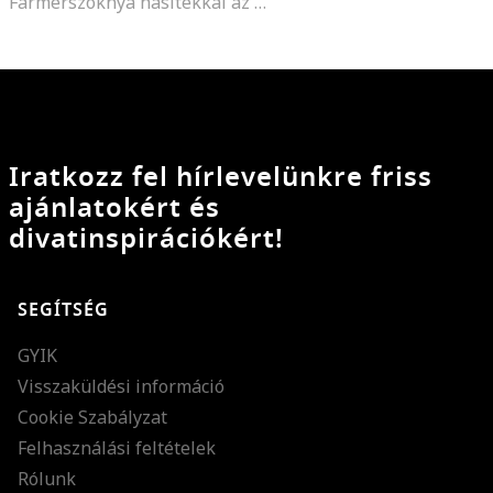
Farmerszoknya hasítékkal az elején, Melange szürke
Iratkozz fel hírlevelünkre friss
ajánlatokért és
divatinspirációkért!
SEGÍTSÉG
GYIK
Visszaküldési információ
Cookie Szabályzat
Felhasználási feltételek
Rólunk