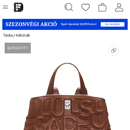
Táska
/
Hátizsák
ELFOGYOTT