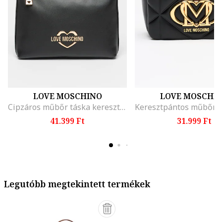
LOVE MOSCHINO
LOVE MOSCHI
Cipzáros műbőr táska keresztpánttal és logóval, Fekete
41.399 Ft
31.999 Ft
Legutóbb megtekintett termékek