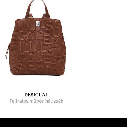
DESIGUAL
Feliratos műbőr hátizsák