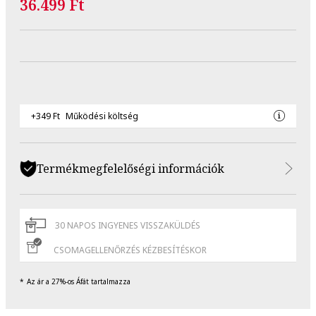
36.499 Ft
+349 Ft
Működési költség
Termékmegfelelőségi információk
30 NAPOS INGYENES VISSZAKÜLDÉS
CSOMAGELLENŐRZÉS KÉZBESÍTÉSKOR
Az ár a 27%-os Áfát tartalmazza