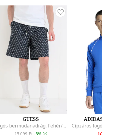
GUESS
ADIDAS ORIGINALS
Logós bermudanadrág, Fehér/Szénszürke
15.099 Ft
-5%
16.599 Ft