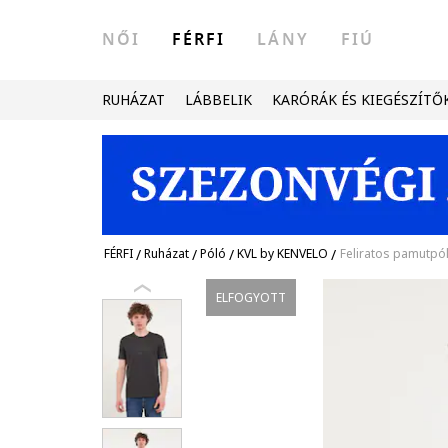
NŐI
FÉRFI
LÁNY
FIÚ
RUHÁZAT
LÁBBELIK
KARÓRÁK ÉS KIEGÉSZÍTŐ
FÉRFI
/
Ruházat
/
Póló
/
KVL by KENVELO
/
Feliratos pamutpól
ELFOGYOTT