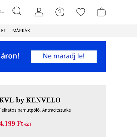
...
LET
MÁRKÁK
KVL by KENVELO
Feliratos pamutpóló, Antracitszürke
4.199 Ft
-tól