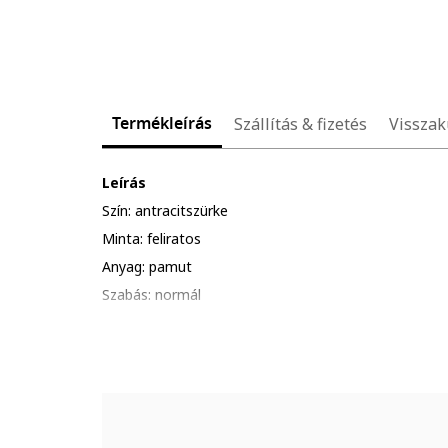
Termékleírás
Szállítás & fizetés
Visszak
Leírás
Szín: antracitszürke
Minta: feliratos
Anyag: pamut
Szabás: normál
Gallér: kerek nyakrész
Ujjhossz: rövid ujjú
Összetétel
Külső anyag: 100% pamut