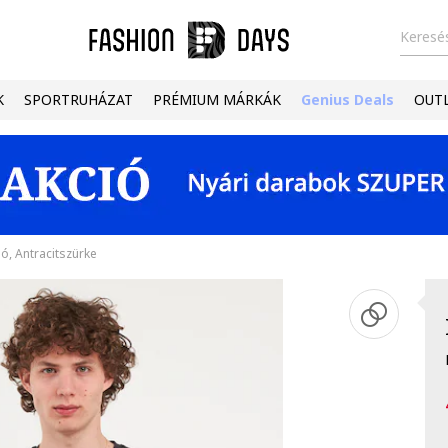
Keresés
K
SPORTRUHÁZAT
PRÉMIUM MÁRKÁK
Genius Deals
OUT
ó, Antracitszürke