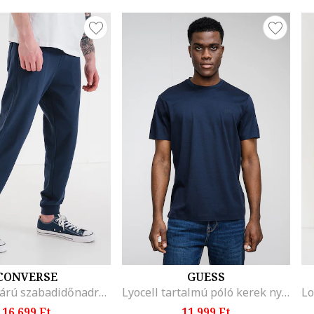
CONVERSE
GUESS
Szűkülő szárú szabadidőnadrág logós foltrátéttel, Tengerészkék
Lyocell tartalmú póló kerek nyakrésszel, Sötétkék
16.699 Ft
11.999 Ft