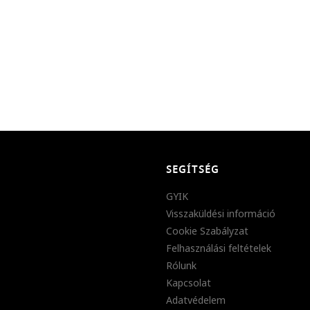
SEGÍTSÉG
GYIK
Visszaküldési információ
Cookie Szabályzat
Felhasználási feltételek
Rólunk
Kapcsolat
Adatvédelem