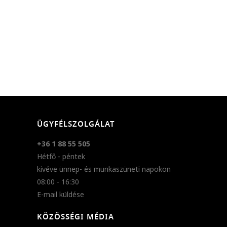
ÜGYFÉLSZOLGÁLAT
+36 1 88 55 505
Hétfő - péntek
kivéve ünnep- és munkaszüneti napokon
08:00 - 16:30
E-mail küldése
KÖZÖSSÉGI MÉDIA