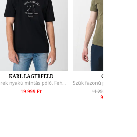
KARL LAGERFELD
GUESS
Kerek nyakú mintás póló, Fehér/Fekete
19.999 Ft
11.999 Ft
-23%
9.199 Ft