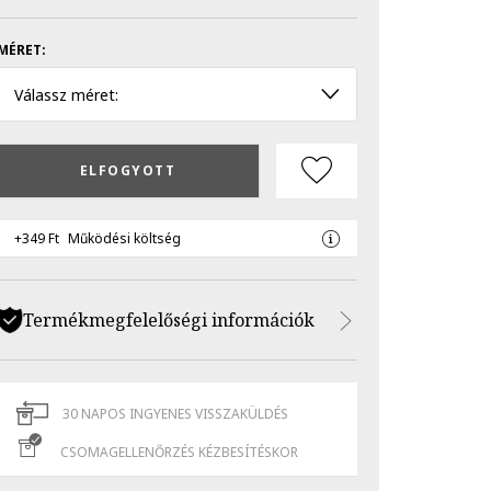
MÉRET:
Válassz méret:
ELFOGYOTT
+349 Ft
Működési költség
Termékmegfelelőségi információk
30 NAPOS INGYENES VISSZAKÜLDÉS
CSOMAGELLENŐRZÉS KÉZBESÍTÉSKOR