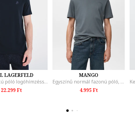
L LAGERFELD
MANGO
Kerek nyakú póló logóhímzéssel, Sötétkék
Egyszínű normál fazonú póló, Púderkék
22.299 Ft
4.995 Ft