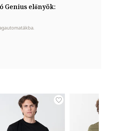
ó Genius előnyök:
magautomatákba.