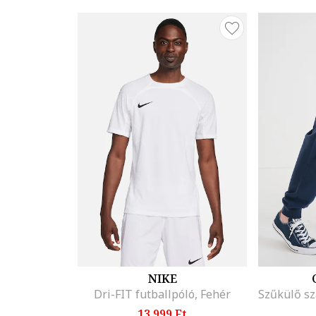
NIKE
Dri-FIT futballpóló, Fehér
13.999 Ft