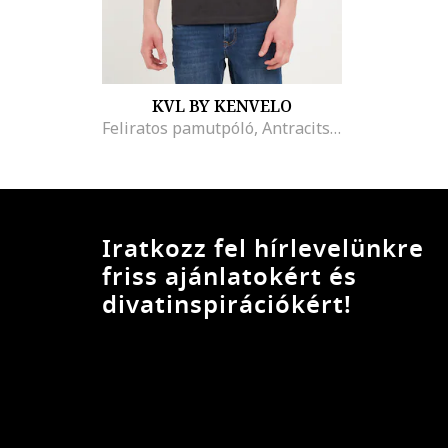
KVL BY KENVELO
Feliratos pamutpóló, Antracitszürke
Iratkozz fel hírlevelünkre
friss ajánlatokért és
divatinspirációkért!