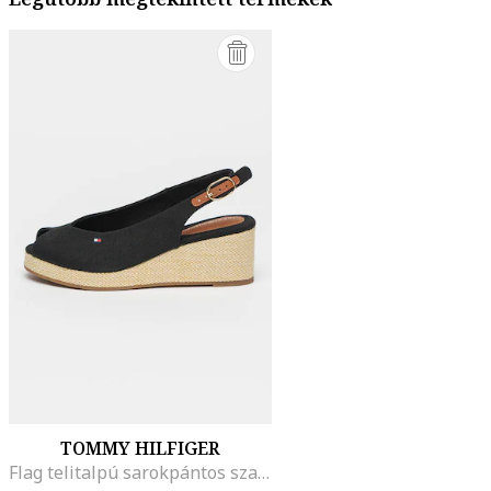
TOMMY HILFIGER
Flag telitalpú sarokpántos szandál, Fekete