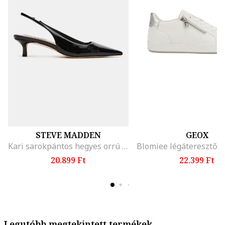
STEVE MADDEN
GEOX
Kari sarokpántos hegyes orrú cipő, Fekete
20.899 Ft
22.399 Ft
Legutóbb megtekintett termékek