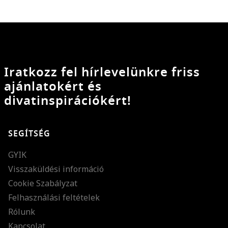
Iratkozz fel hírlevelünkre friss
ajánlatokért és
divatinspirációkért!
SEGÍTSÉG
GYIK
Visszaküldési információ
Cookie Szabályzat
Felhasználási feltételek
Rólunk
Kapcsolat