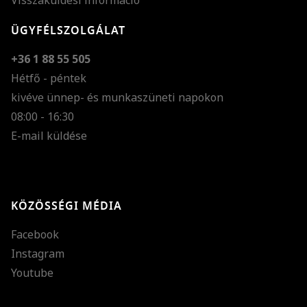
Visszaküldési információ
ÜGYFÉLSZOLGÁLAT
+36 1 88 55 505
Hétfő - péntek
kivéve ünnep- és munkaszüneti napokon
Szöveg méretének n
08:00 - 16:30
E-mail küldése
Szöveg méretének c
Szóköz növelése
Szóköz csökkentése
KÖZÖSSÉGI MÉDIA
Sortávolság növelés
Facebook
Sortávolság csökken
Instagram
Színek invertálása
Youtube
Szürke színárnyalato