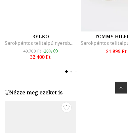
RYŁKO
TOMMY HILFIG
Sarokpántos telitalpú nyersbőr szandál, Sötétkék
40.700 Ft
-20%
21.899 Ft
32.400 Ft
Nézze meg ezeket is