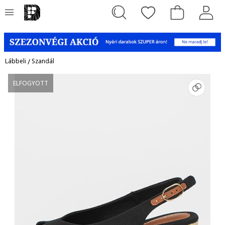
Lábbeli
/
Szandál
ELFOGYOTT