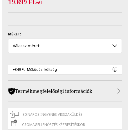
19.899 Ft
-tól
MÉRET:
Válassz méret:
+349 Ft
Működési költség
Termékmegfelelőségi információk
30 NAPOS INGYENES VISSZAKÜLDÉS
CSOMAGELLENŐRZÉS KÉZBESÍTÉSKOR