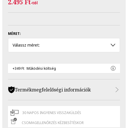
2.495 Ft
-tól
MÉRET:
Válassz méret:
+349 Ft
Működési költség
Termékmegfelelőségi információk
30 NAPOS INGYENES VISSZAKÜLDÉS
CSOMAGELLENŐRZÉS KÉZBESÍTÉSKOR