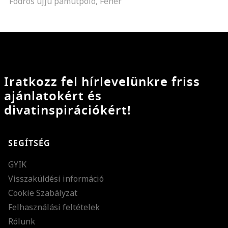
Fodros ujjú pamutpóló, Fehér
Iratkozz fel hírlevelünkre friss
ajánlatokért és
divatinspirációkért!
SEGÍTSÉG
GYIK
Visszaküldési információ
Cookie Szabályzat
Felhasználási feltételek
Rólunk