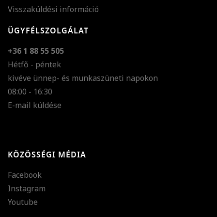
Visszaküldési információ
ÜGYFÉLSZOLGÁLAT
+36 1 88 55 505
Hétfő - péntek
kivéve ünnep- és munkaszüneti napokon
Szöveg méretének n
08:00 - 16:30
E-mail küldése
Szöveg méretének c
Szóköz növelése
Szóköz csökkentése
KÖZÖSSÉGI MÉDIA
Sortávolság növelés
Facebook
Sortávolság csökken
Instagram
Színek invertálása
Youtube