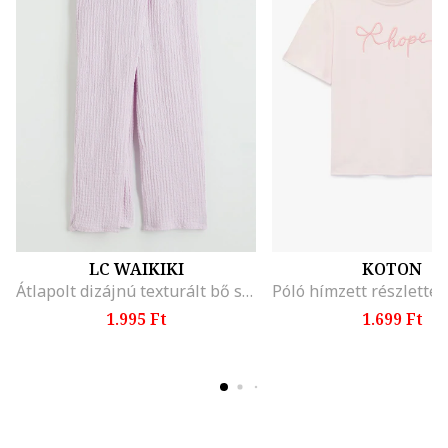
LC WAIKIKI
KOTON
Átlapolt dizájnú texturált bő szárú nadrág, Halványlila
1.995 Ft
1.699 Ft