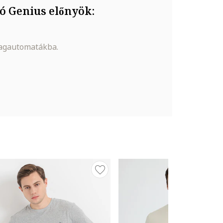
ó Genius előnyök:
magautomatákba.