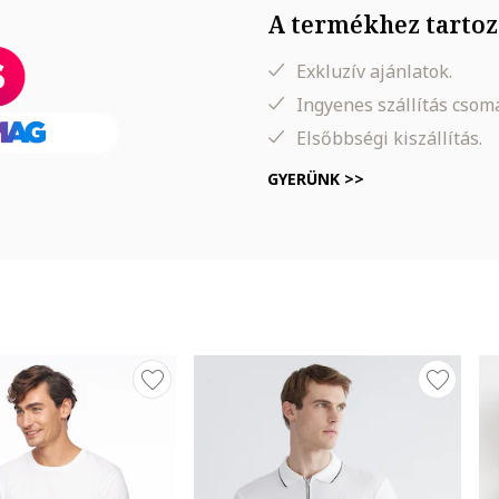
A termékhez tartoz
Exkluzív ajánlatok.
Ingyenes szállítás cso
Elsőbbségi kiszállítás.
GYERÜNK >>