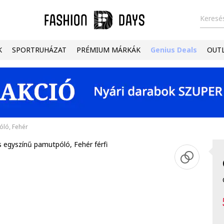
Keresés
K
SPORTRUHÁZAT
PRÉMIUM MÁRKÁK
Genius Deals
OUT
óló, Fehér