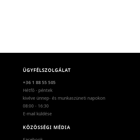
ÜGYFÉLSZOLGÁLAT
+36 1 88 55 505
Hétfő - péntek
kivéve ünnep- és munkaszüneti napokon
08:00 - 16:30
E-mail küldése
KÖZÖSSÉGI MÉDIA
Facebook