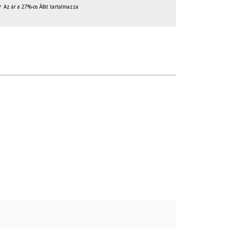
Az ár a 27%-os Áfát tartalmazza