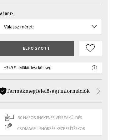
MÉRET:
Válassz méret:
ELFOGYOTT
+349 Ft
Működési költség
Termékmegfelelőségi információk
30 NAPOS INGYENES VISSZAKÜLDÉS
CSOMAGELLENŐRZÉS KÉZBESÍTÉSKOR