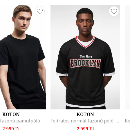
KOTON
KOTON
fazonú pamutpóló
Feliratos normál fazonú póló, Fekete
2.999 Ft
2.999 Ft