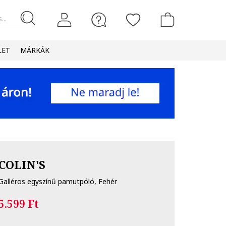
...
LET
MÁRKÁK
COLIN'S
Galléros egyszínű pamutpóló, Fehér
5.599 Ft