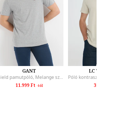
GANT
LC WAIKIKI
Shield pamutpóló, Melange szürke
11.999 Ft
3.295 Ft
-tól