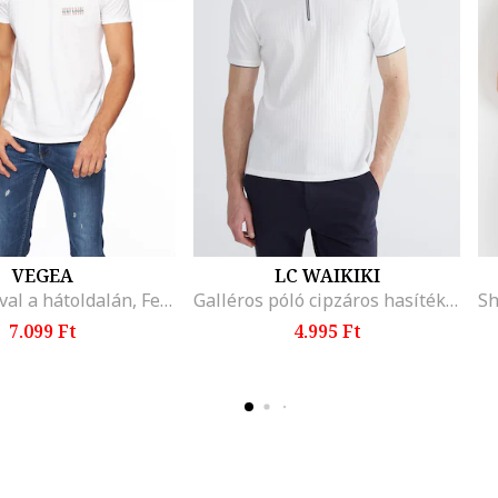
VEGEA
LC WAIKIKI
Póló mintával a hátoldalán, Fehér
Galléros póló cipzáros hasítékkal, Fekete/Törtfehér
7.099 Ft
4.995 Ft