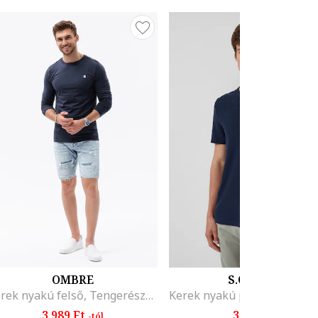
OMBRE
S.OLIVER
Kerek nyakú felső, Tengerészkék
3.989 Ft
3.899 Ft
-tól