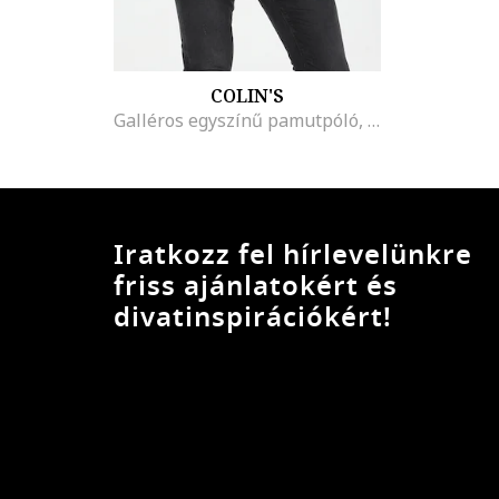
COLIN'S
Galléros egyszínű pamutpóló, Fehér
Iratkozz fel hírlevelünkre
friss ajánlatokért és
divatinspirációkért!