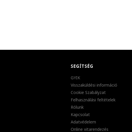
SEGÍTSÉG
GYIK
Visszaküldési információ
Cookie Szabályzat
Felhasználási feltételek
Rólunk
Kapcsolat
Adatvédelem
Online vitarendezés