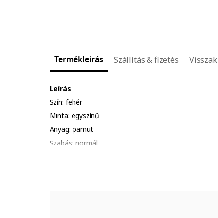
Termékleírás
Szállítás & fizetés
Visszak
Leírás
Szín: fehér
Minta: egyszínű
Anyag: pamut
Szabás: normál
Gallér: galléros
Ujjhossz: rövid ujjú
Összetétel
Külső anyag: 100% pamut