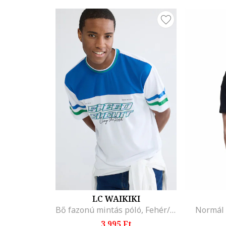
LC WAIKIKI
Bő fazonú mintás póló, Fehér/Kék
Normál 
3.995 Ft