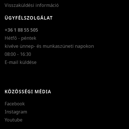
Visszaküldési információ
ÜGYFÉLSZOLGÁLAT
+36 1 88 55 505
Hétfő - péntek
kivéve ünnep- és munkaszüneti napokon
Szöveg méretének n
08:00 - 16:30
E-mail küldése
Szöveg méretének c
Szóköz növelése
Szóköz csökkentése
KÖZÖSSÉGI MÉDIA
Sortávolság növelés
Facebook
Sortávolság csökken
Instagram
Színek invertálása
Youtube