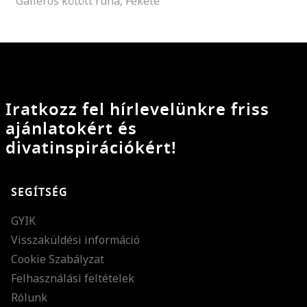
Galléros kötött ruha, Fekete
Iratkozz fel hírlevelünkre friss
ajánlatokért és
divatinspirációkért!
SEGÍTSÉG
GYIK
Visszaküldési információ
Cookie Szabályzat
Felhasználási feltételek
Rólunk