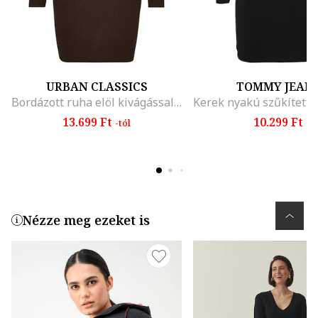
URBAN CLASSICS
TOMMY JEAN
Bordázott ruha elöl kivágással, Sötétbarna
13.699 Ft
10.299 Ft
-tól
Nézze meg ezeket is