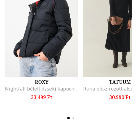
ROXY
TATUUM
Nightfall bélelt dzseki kapucnival, Fekete
33.499 Ft
30.990 Ft