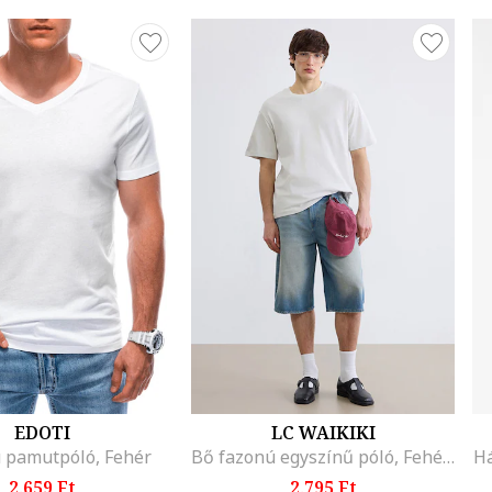
EDOTI
LC WAIKIKI
 pamutpóló, Fehér
Bő fazonú egyszínű póló, Fehér/Törtfehér
Há
2.659 Ft
2.795 Ft