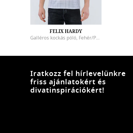
FELIX HARDY
Galléros kockás póló, Fehér/Púderkék
Iratkozz fel hírlevelünkre
friss ajánlatokért és
divatinspirációkért!