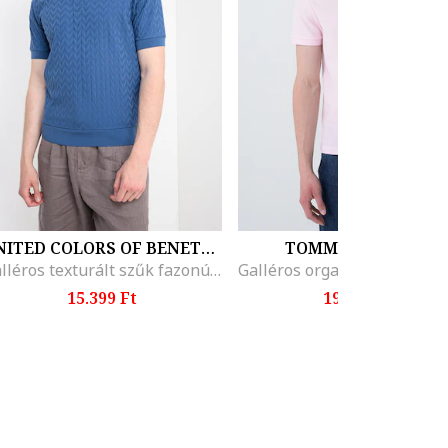
UNITED COLORS OF BENETTON
TOMMY HILFIGER
Galléros texturált szűk fazonú póló, Sötétkék
15.399 Ft
19.299 Ft