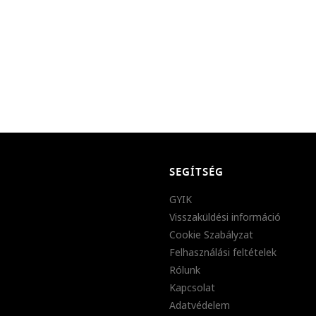
SEGÍTSÉG
GYIK
Visszaküldési információ
Cookie Szabályzat
Felhasználási feltételek
Rólunk
Kapcsolat
Adatvédelem