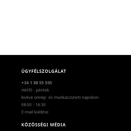
ÜGYFÉLSZOLGÁLAT
+36 1 88 55 505
Hétfő - péntek
kivéve ünnep- és munkaszüneti napokon
08:00 - 16:30
E-mail küldése
KÖZÖSSÉGI MÉDIA