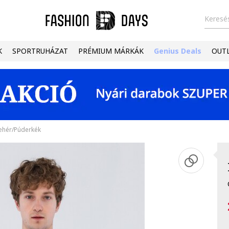
Keresés
K
SPORTRUHÁZAT
PRÉMIUM MÁRKÁK
Genius Deals
OUT
Fehér/Púderkék