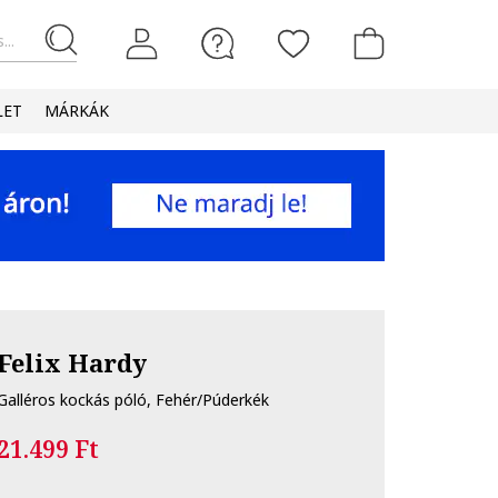
...
LET
MÁRKÁK
Felix Hardy
Galléros kockás póló, Fehér/Púderkék
21.499 Ft