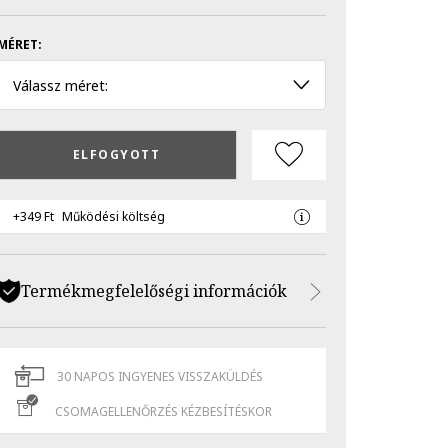
MÉRET:
Válassz méret:
ELFOGYOTT
+349 Ft
Működési költség
Termékmegfelelőségi információk
30 NAPOS INGYENES VISSZAKÜLDÉS
CSOMAGELLENŐRZÉS KÉZBESÍTÉSKOR