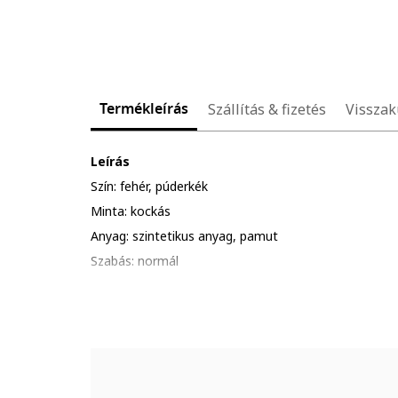
Termékleírás
Szállítás & fizetés
Visszak
Leírás
Szín: fehér, púderkék
Minta: kockás
Anyag: szintetikus anyag, pamut
Szabás: normál
Gallér: galléros
Ujjhossz: rövid ujjú
Részletek: gombos hasíték
Összetétel
Külső anyag: 55% poliészter, 45% pamut