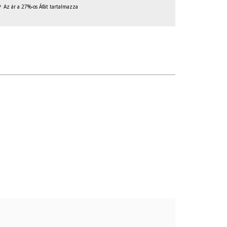
Az ár a 27%-os Áfát tartalmazza