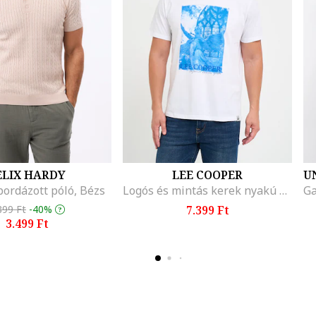
ELIX HARDY
LEE COOPER
bordázott póló, Bézs
Logós és mintás kerek nyakú póló, Fehér/Türkiz
899 Ft
-40%
7.399 Ft
3.499 Ft