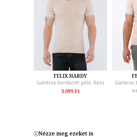
FELIX HARDY
F
Galléros bordázott póló, Bézs
Galléros 
3.099 Ft
5.
Nézze meg ezeket is