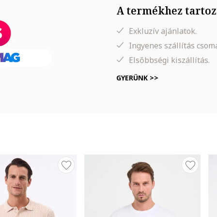
A termékhez tartoz
Exkluzív ajánlatok.
Ingyenes szállítás cso
Elsőbbségi kiszállítás.
GYERÜNK >>