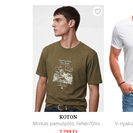
KOTON
Mintás pamutpóló, Fehér/Olívazöld
V-nyakú
2.299 Ft