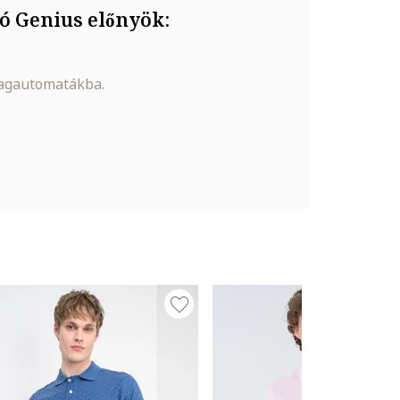
ó Genius előnyök:
magautomatákba.