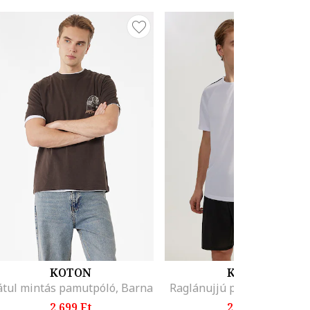
KOTON
KOTON
tul mintás pamutpóló, Barna
Raglánujjú póló, Fekete/Fe
2.699 Ft
2.299 Ft