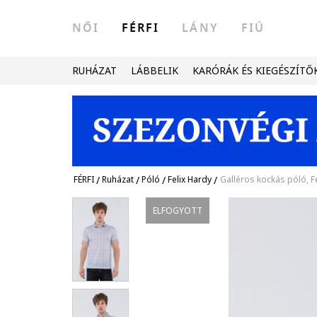
NŐI
FÉRFI
LÁNY
FIÚ
RUHÁZAT
LÁBBELIK
KARÓRÁK ÉS KIEGÉSZÍTŐ
FÉRFI
/
Ruházat
/
Póló
/
Felix Hardy
/
Galléros kockás póló, 
ELFOGYOTT