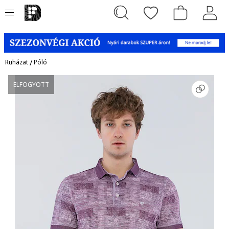
Ruházat
/
Póló
ELFOGYOTT