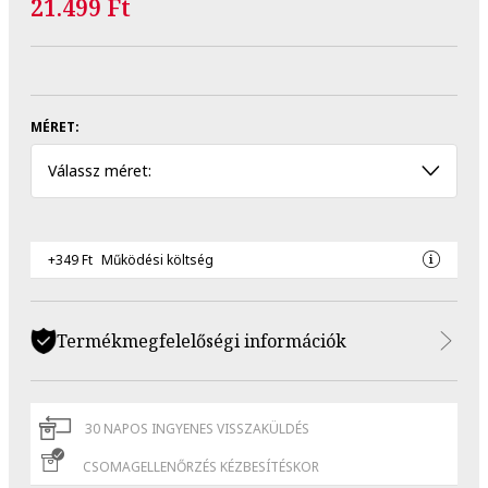
21.499 Ft
MÉRET:
Válassz méret:
+349 Ft
Működési költség
Termékmegfelelőségi információk
30 NAPOS INGYENES VISSZAKÜLDÉS
CSOMAGELLENŐRZÉS KÉZBESÍTÉSKOR