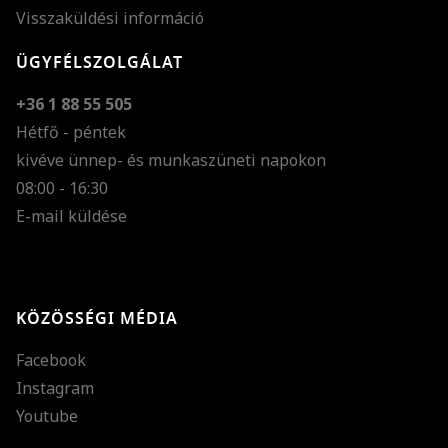
Visszaküldési információ
ÜGYFÉLSZOLGÁLAT
+36 1 88 55 505
Hétfő - péntek
kivéve ünnep- és munkaszüneti napokon
Szöveg méretének n
08:00 - 16:30
E-mail küldése
Szöveg méretének c
Szóköz növelése
Szóköz csökkentése
KÖZÖSSÉGI MÉDIA
Sortávolság növelés
Facebook
Sortávolság csökken
Instagram
Színek invertálása
Youtube