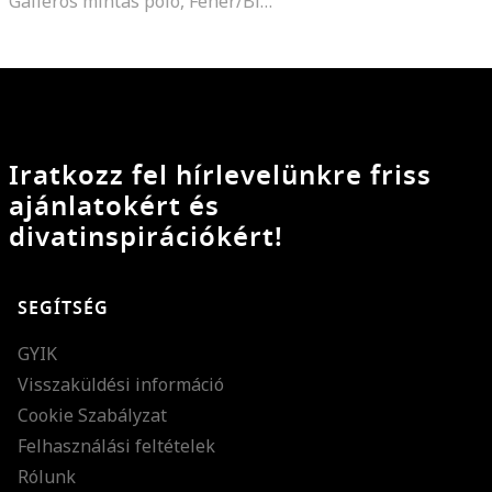
Galléros mintás póló, Fehér/Bíborszín
Iratkozz fel hírlevelünkre friss
ajánlatokért és
divatinspirációkért!
SEGÍTSÉG
GYIK
Visszaküldési információ
Cookie Szabályzat
Felhasználási feltételek
Rólunk