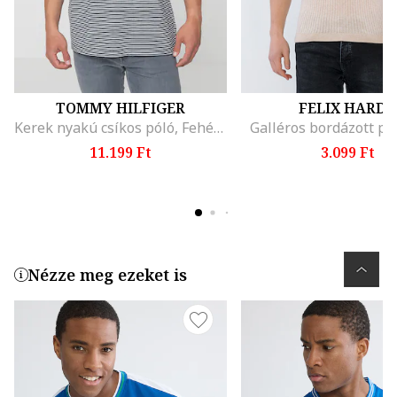
TOMMY HILFIGER
FELIX HARDY
Kerek nyakú csíkos póló, Fehér/Tengerészkék
Galléros bordázott pó
11.199 Ft
3.099 Ft
Nézze meg ezeket is