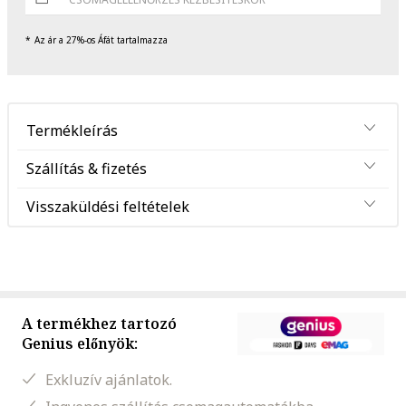
Az ár a 27%-os Áfát tartalmazza
Termékleírás
Szállítás & fizetés
Visszaküldési feltételek
A termékhez tartozó
Genius előnyök:
Exkluzív ajánlatok.