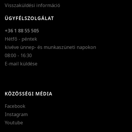
Visszaküldési információ
ÜGYFÉLSZOLGÁLAT
+36 1 88 55 505
Hétfő - péntek
kivéve ünnep- és munkaszüneti napokon
Szöveg méretének n
08:00 - 16:30
E-mail küldése
Szöveg méretének c
Szóköz növelése
Szóköz csökkentése
KÖZÖSSÉGI MÉDIA
Sortávolság növelés
Facebook
Sortávolság csökken
Instagram
Színek invertálása
Youtube