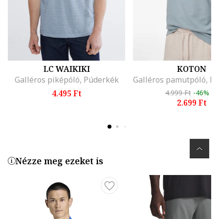
LC WAIKIKI
KOTON
Galléros piképóló, Púderkék
4.495 Ft
4.999 Ft
-46%
2.699 Ft
Nézze meg ezeket is