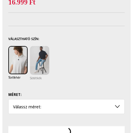
16.999 Ft
VÁLASZTHATÓ SZÍN:
Törtfehér
Sötétkék
MÉRET:
Válassz méret: