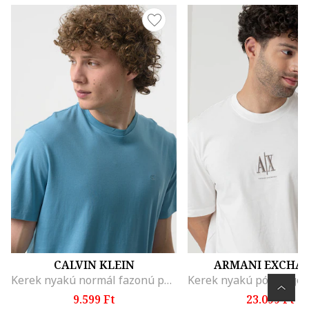
CALVIN KLEIN
ARMANI EXCHA
Kerek nyakú normál fazonú póló, Világoskék
9.599 Ft
23.099 Ft