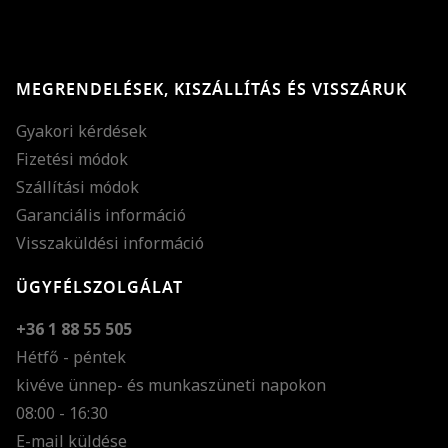
MEGRENDELÉSEK, KISZÁLLÍTÁS ÉS VISSZÁRUK
Gyakori kérdések
Fizetési módok
Szállítási módok
Garanciális információ
Visszaküldési információ
ÜGYFÉLSZOLGÁLAT
+36 1 88 55 505
Hétfő - péntek
kivéve ünnep- és munkaszüneti napokon
Szöveg méretének n
08:00 - 16:30
E-mail küldése
Szöveg méretének c