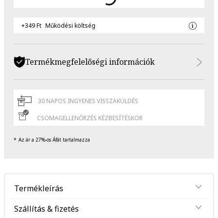
+349 Ft
Működési költség
Termékmegfelelőségi információk
30 NAPOS INGYENES VISSZAKÜLDÉS
CSOMAGELLENŐRZÉS KÉZBESÍTÉSKOR
Az ár a 27%-os Áfát tartalmazza
Termékleírás
Szállítás & fizetés