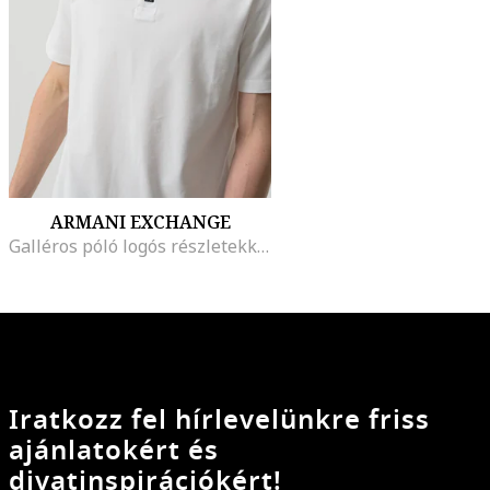
ARMANI EXCHANGE
Galléros póló logós részletekkel, Törtfehér
Iratkozz fel hírlevelünkre friss
ajánlatokért és
divatinspirációkért!