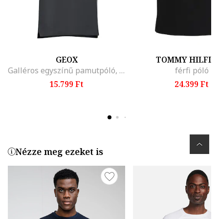
GEOX
TOMMY HILFIG
Galléros egyszínű pamutpóló, Sötétkék
férfi póló
15.799 Ft
24.399 Ft
Nézze meg ezeket is