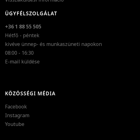
ÜGYFÉLSZOLGÁLAT
+36 1 88 55 505
Hétfő - péntek
kivéve ünnep- és munkaszüneti napokon
Szöveg méretének n
08:00 - 16:30
E-mail küldése
Szöveg méretének c
Szóköz növelése
Szóköz csökkentése
KÖZÖSSÉGI MÉDIA
Sortávolság növelés
Facebook
Sortávolság csökken
Instagram
Színek invertálása
Youtube
Szürke színárnyalato