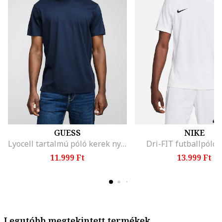
GUESS
NIKE
Lyocell tartalmú póló kerek nyakrésszel, Sötétkék
Dri-FIT futballpóló,
11.999 Ft
13.999 Ft
Legutóbb megtekintett termékek