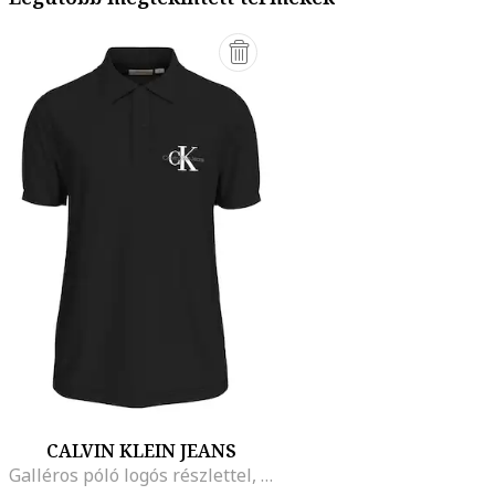
CALVIN KLEIN JEANS
Galléros póló logós részlettel, Fekete