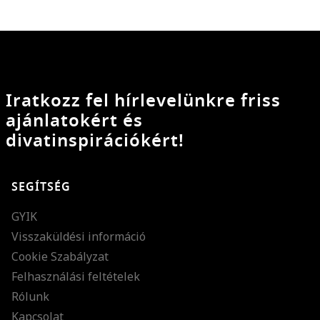
Iratkozz fel hírlevelünkre friss
ajánlatokért és
divatinspirációkért!
SEGÍTSÉG
GYIK
Visszaküldési információ
Cookie Szabályzat
Felhasználási feltételek
Rólunk
Kapcsolat