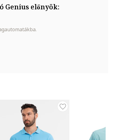
ó Genius előnyök:
magautomatákba.