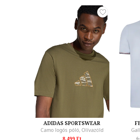
ADIDAS SPORTSWEAR
F
Camo logós póló, Olívazöld
Gal
8.499 Ft
6