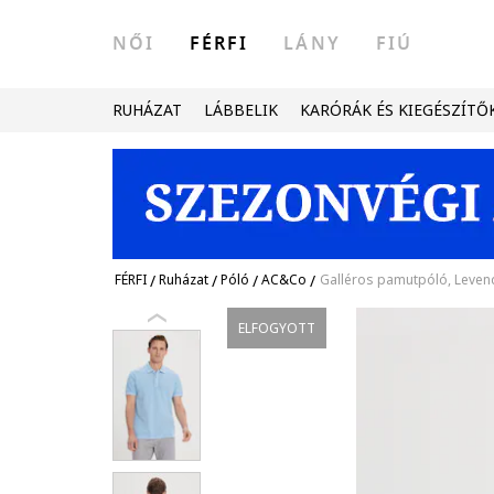
NŐI
FÉRFI
LÁNY
FIÚ
RUHÁZAT
LÁBBELIK
KARÓRÁK ÉS KIEGÉSZÍTŐ
FÉRFI
/
Ruházat
/
Póló
/
AC&Co
/
Galléros pamutpóló, Leven
ELFOGYOTT