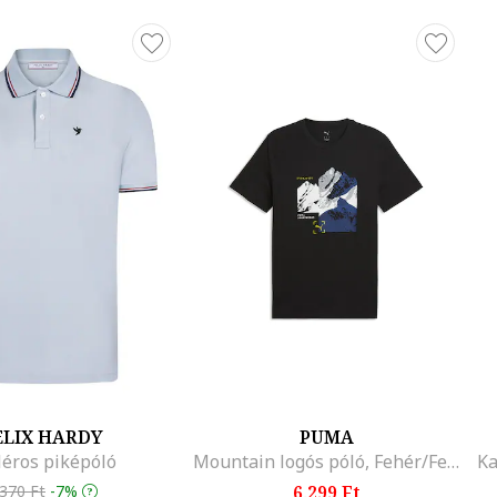
ELIX HARDY
PUMA
léros piképóló
Mountain logós póló, Fehér/Fekete/Világosszürke/Sötétkék
.370 Ft
-7%
6.299 Ft