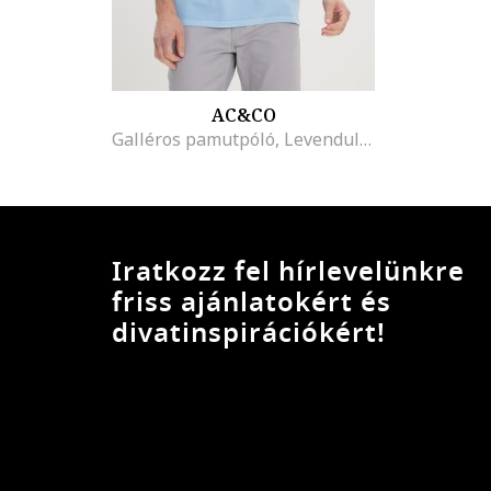
AC&CO
Galléros pamutpóló, Levendulakék
Iratkozz fel hírlevelünkre
friss ajánlatokért és
divatinspirációkért!