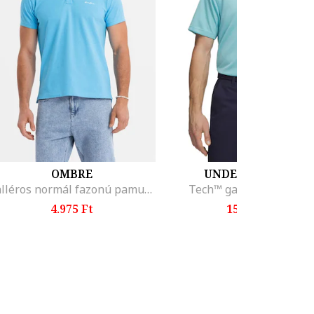
OMBRE
UNDER ARMOUR
Galléros normál fazonú pamutpóló, Világoskék
Tech™ galléros golfpóló
4.975 Ft
15.399 Ft