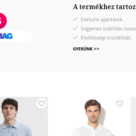
A termékhez tartoz
Exkluzív ajánlatok.
Ingyenes szállítás cso
Elsőbbségi kiszállítás.
GYERÜNK >>