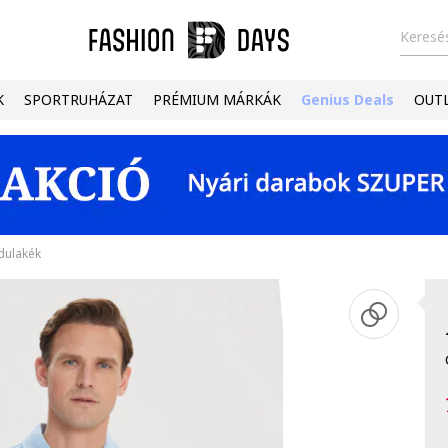
Keresés
K
SPORTRUHÁZAT
PRÉMIUM MÁRKÁK
Genius Deals
OUT
dulakék