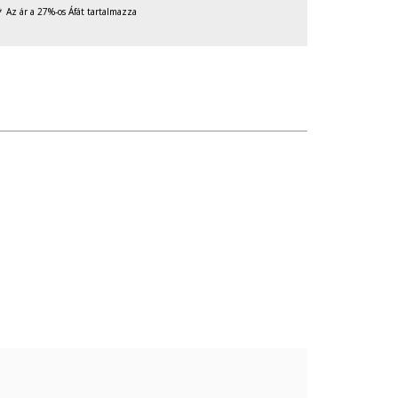
Az ár a 27%-os Áfát tartalmazza