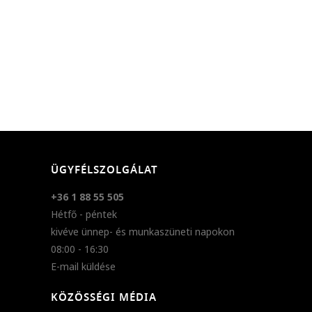
ÜGYFÉLSZOLGÁLAT
+36 1 88 55 505
Hétfő - péntek
kivéve ünnep- és munkaszüneti napokon
08:00 - 16:30
E-mail küldése
KÖZÖSSÉGI MÉDIA