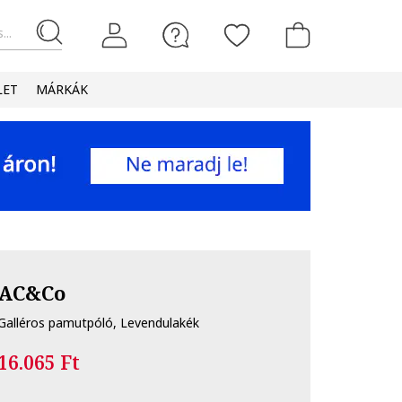
...
LET
MÁRKÁK
AC&Co
Galléros pamutpóló, Levendulakék
16.065 Ft