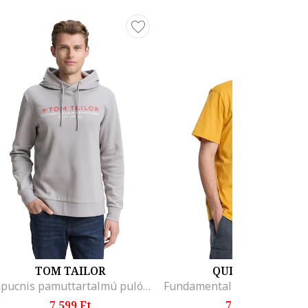
TOM TAILOR
QUIKSILVER
Kapucnis pamuttartalmú pulóver logómintával, Melange szürke
7.599 Ft
7.399 Ft