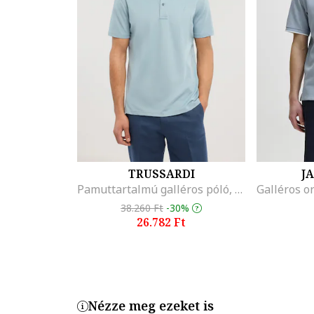
TRUSSARDI
J
Pamuttartalmú galléros póló, Világoskék
38.260 Ft
-30%
26.782 Ft
Nézze meg ezeket is