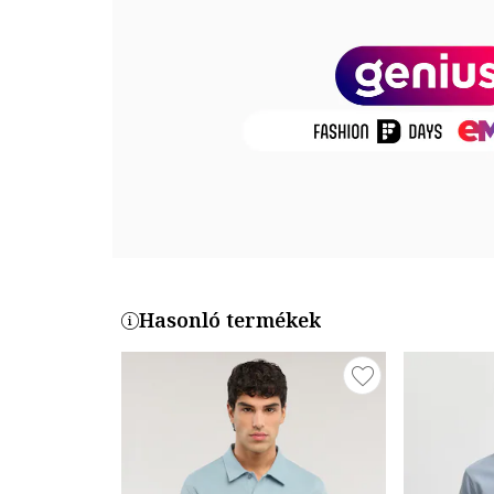
Termékszám
YDA482420064-AMV
Hasonló termékek