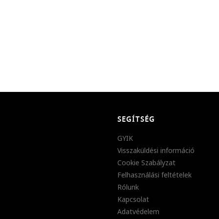
SEGÍTSÉG
GYIK
Visszaküldési információ
Cookie Szabályzat
Felhasználási feltételek
Rólunk
Kapcsolat
Adatvédelem