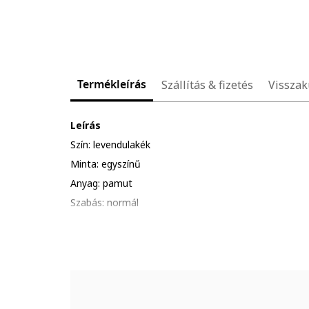
Termékleírás
Szállítás & fizetés
Visszak
Leírás
Szín: levendulakék
Minta: egyszínű
Anyag: pamut
Szabás: normál
Ujjhossz: rövid ujjú
Összetétel
Külső anyag: 100% pamut