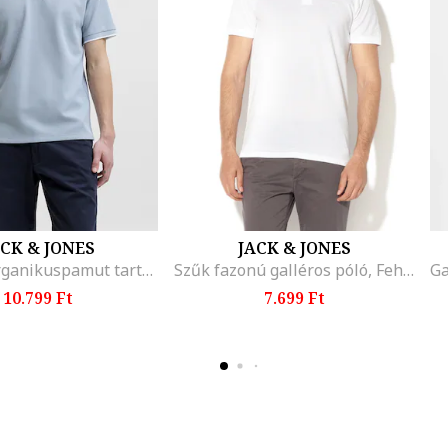
ACK & JONES
JACK & JONES
Galléros organikuspamut tartalmú piképóló, Pasztellkék
Szűk fazonú galléros póló, Fehér
10.799 Ft
7.699 Ft