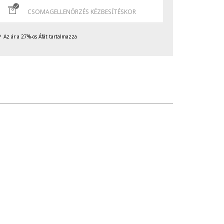
CSOMAGELLENŐRZÉS KÉZBESÍTÉSKOR
Az ár a 27%-os Áfát tartalmazza