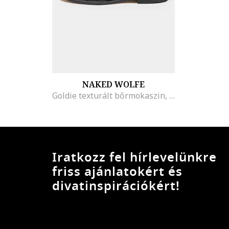
NAKED WOLFE
Goldie texturált bőrmokaszin, Fekete
Iratkozz fel hírlevelünkre
friss ajánlatokért és
divatinspirációkért!