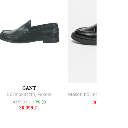
GANT
ASH
Bőrmokaszin, Fekete
43.599 Ft
-17%
30.299 Ft
36.099 Ft