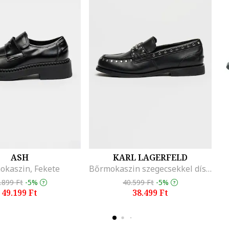
ASH
KARL LAGERFELD
okaszin, Fekete
Bőrmokaszin szegecsekkel díszítve, Fekete/Ezüstszín
.899 Ft
-5%
40.599 Ft
-5%
49.199 Ft
38.499 Ft