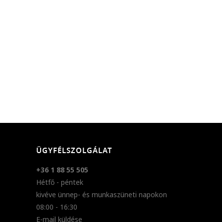
ÜGYFÉLSZOLGÁLAT
+36 1 88 55 505
Hétfő - péntek
kivéve ünnep- és munkaszüneti napokon
08:00 - 16:30
E-mail küldése