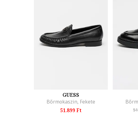
GUESS
Bőrmokaszin, Fekete
Bőrm
51.899 Ft
51