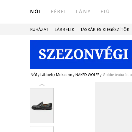
NŐI
FÉRFI
LÁNY
FIÚ
RUHÁZAT
LÁBBELIK
TÁSKÁK ÉS KIEGÉSZÍTŐK
NŐI
/
Lábbeli
/
Mokaszin
/
NAKED WOLFE
/
Goldie texturált 