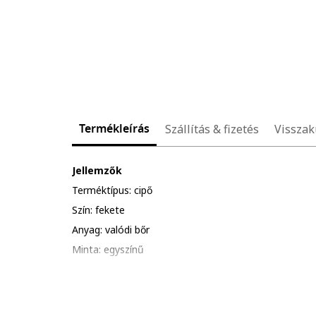
Termékleírás
Szállítás & fizetés
Visszak
Jellemzők
Terméktípus: cipő
Szín: fekete
Anyag: valódi bőr
Minta: egyszínű
Stílus: hétköznapi
Orr: kerek
Talp típusa: lapos