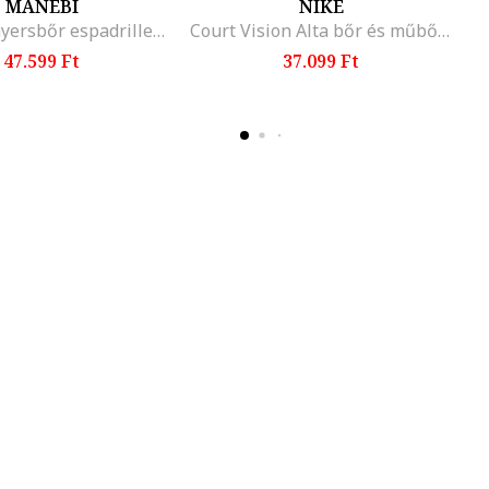
MANEBI
NIKE
Telitalpú nyersbőr espadrilles, Bézs/Rózsaszín
Court Vision Alta bőr és műbőr flatform sneaker, Fehér/Fekete
47.599 Ft
37.099 Ft