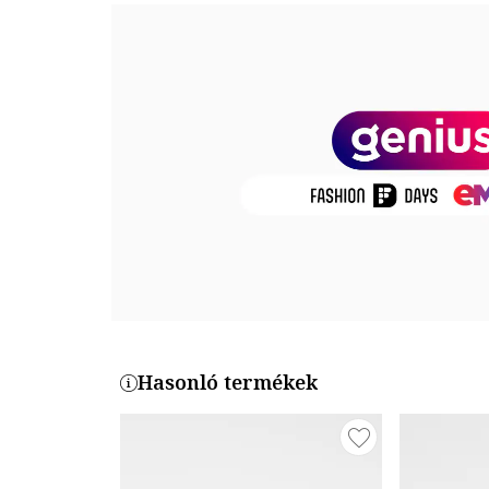
Részletek: texturált megjelenés
Zárószerkezet: rögzítés nélküli
Összetétel
Felsőrész: bőr
Belső anyag: bőr
Talp anyaga: egyéb anyagok
Termékszám
NW0SHGOLDIEBK0000000-BLACK
Hasonló termékek