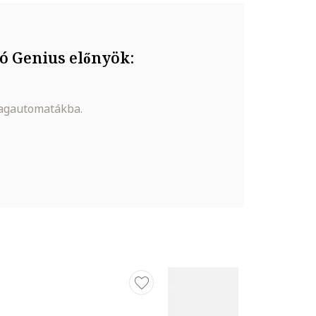
ó Genius előnyök:
magautomatákba.