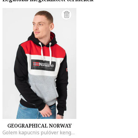
GEOGRAPHICAL NORWAY
Golem kapucnis pulóver kenguruzsebbel és logóval, Piros/Fekete/Szürke