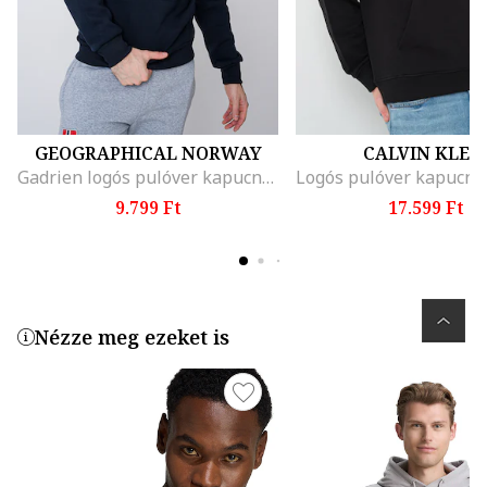
GEOGRAPHICAL NORWAY
CALVIN KLEI
Gadrien logós pulóver kapucnival, Piros/Sötétkék/Királykék
9.799 Ft
17.599 Ft
Nézze meg ezeket is