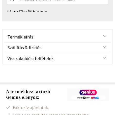
Az ár a 27%-os Áfát tartalmazza
Termékleírás
Szállítás & fizetés
Visszaküldési feltételek
A termékhez tartozó
Genius előnyök:
Exkluzív ajánlatok.