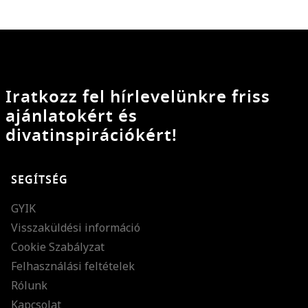
Iratkozz fel hírlevelünkre friss
ajánlatokért és
divatinspirációkért!
SEGÍTSÉG
GYIK
Visszaküldési információ
Cookie Szabályzat
Felhasználási feltételek
Rólunk
Kapcsolat