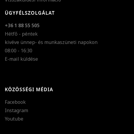
ÜGYFÉLSZOLGÁLAT
+36 1 88 55 505
Hétfő - péntek
kivéve ünnep- és munkaszüneti napokon
Szöveg méretének n
08:00 - 16:30
E-mail küldése
Szöveg méretének c
Szóköz növelése
Szóköz csökkentése
KÖZÖSSÉGI MÉDIA
Sortávolság növelés
Facebook
Sortávolság csökken
Instagram
Színek invertálása
Youtube
Szürke színárnyalato