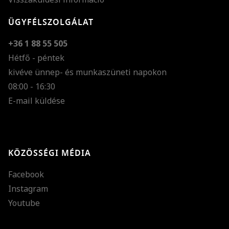
ÜGYFÉLSZOLGÁLAT
+36 1 88 55 505
Hétfő - péntek
kivéve ünnep- és munkaszüneti napokon
Szöveg méretének n
08:00 - 16:30
E-mail küldése
Szöveg méretének c
Szóköz növelése
Szóköz csökkentése
KÖZÖSSÉGI MÉDIA
Sortávolság növelés
Facebook
Sortávolság csökken
Instagram
Színek invertálása
Youtube
Szürke színárnyalato