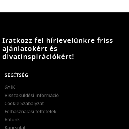
Iratkozz fel hírlevelünkre friss
ajánlatokért és
divatinspirációkért!
SEGÍTSÉG
GYIK
Visszaküldési információ
Cookie Szabályzat
Felhasználási feltételek
Rólunk
Kapcsolat