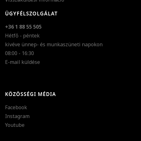
ÜGYFÉLSZOLGÁLAT
+36 1 88 55 505
Hétfő - péntek
kivéve ünnep- és munkaszüneti napokon
Szöveg méretének n
08:00 - 16:30
E-mail küldése
Szöveg méretének c
Szóköz növelése
Szóköz csökkentése
KÖZÖSSÉGI MÉDIA
Sortávolság növelés
Facebook
Sortávolság csökken
Instagram
Színek invertálása
Youtube
Szürke színárnyalato