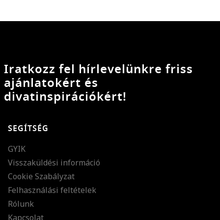
Iratkozz fel hírlevelünkre friss
ajánlatokért és
divatinspirációkért!
SEGÍTSÉG
GYIK
Visszaküldési információ
Cookie Szabályzat
Felhasználási feltételek
Rólunk
Kapcsolat