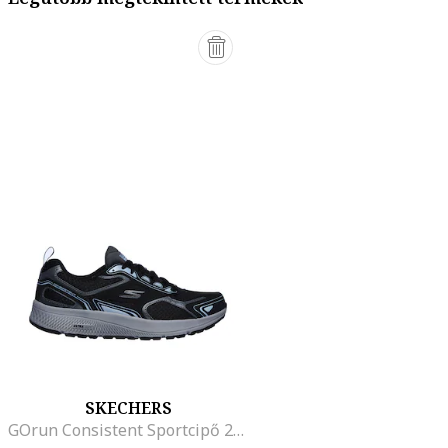
SKECHERS
GOrun Consistent Sportcipő 220034/BKGY, Fekete/Sötétszürke