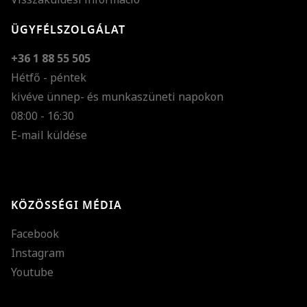
ÜGYFÉLSZOLGÁLAT
+36 1 88 55 505
Hétfő - péntek
kivéve ünnep- és munkaszüneti napokon
Szöveg méretének n
08:00 - 16:30
E-mail küldése
Szöveg méretének c
Szóköz növelése
Szóköz csökkentése
KÖZÖSSÉGI MÉDIA
Sortávolság növelés
Facebook
Sortávolság csökken
Instagram
Színek invertálása
Youtube
Szürke színárnyalato