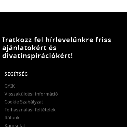
Iratkozz fel hírlevelünkre friss
ajánlatokért és
divatinspirációkért!
SEGÍTSÉG
GYIK
Visszaküldési információ
Cookie Szabályzat
Felhasználási feltételek
Rólunk
Kapcsolat