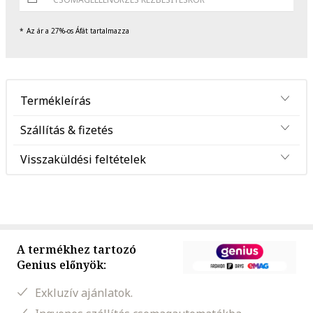
Az ár a 27%-os Áfát tartalmazza
Termékleírás
Szállítás & fizetés
Visszaküldési feltételek
A termékhez tartozó
Genius előnyök:
Exkluzív ajánlatok.