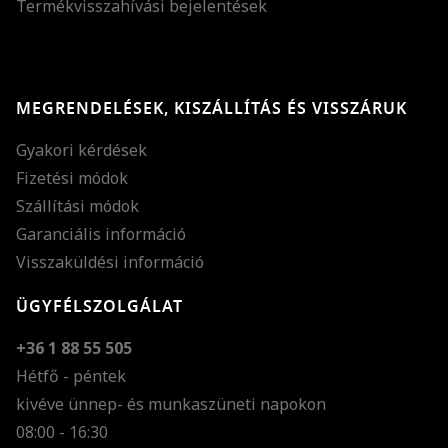
Termékvisszahívási bejelentések
MEGRENDELÉSEK, KISZÁLLÍTÁS ÉS VISSZÁRUK
Gyakori kérdések
Fizetési módok
Szállítási módok
Garanciális információ
Visszaküldési információ
ÜGYFÉLSZOLGÁLAT
+36 1 88 55 505
Hétfő - péntek
kivéve ünnep- és munkaszüneti napokon
Szöveg méretének n
08:00 - 16:30