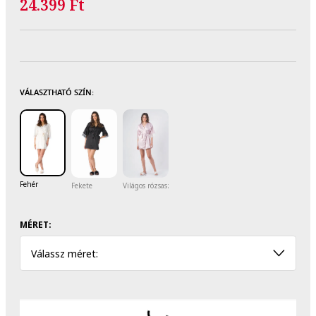
24.399 Ft
VÁLASZTHATÓ SZÍN:
Fehér
Fekete
Világos rózsaszín
MÉRET:
Válassz méret: