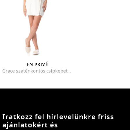
EN PRIVÉ
Grace szaténköntös csipkebetétekkel, Fehér
Iratkozz fel hírlevelünkre friss
ajánlatokért és