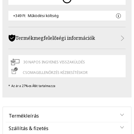
+349 Ft
Működési költség
Termékmegfelelőségi információk
30 NAPOS INGYENES VISSZAKÜLDÉS
CSOMAGELLENŐRZÉS KÉZBESÍTÉSKOR
Az ár a 27%-os Áfát tartalmazza
Termékleírás
Szállítás & fizetés