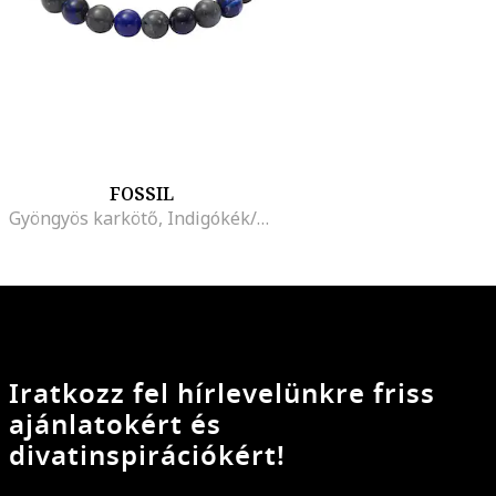
FOSSIL
Gyöngyös karkötő, Indigókék/Sötétszürke
Iratkozz fel hírlevelünkre friss
ajánlatokért és
divatinspirációkért!