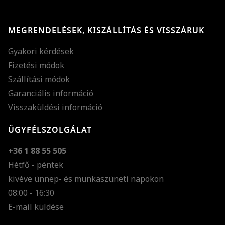
MEGRENDELÉSEK, KISZÁLLÍTÁS ÉS VISSZÁRUK
Gyakori kérdések
Fizetési módok
Szállítási módok
Garanciális információ
Visszaküldési információ
ÜGYFÉLSZOLGÁLAT
+36 1 88 55 505
Hétfő - péntek
kivéve ünnep- és munkaszüneti napokon
Szöveg méretének n
08:00 - 16:30
E-mail küldése
Szöveg méretének c