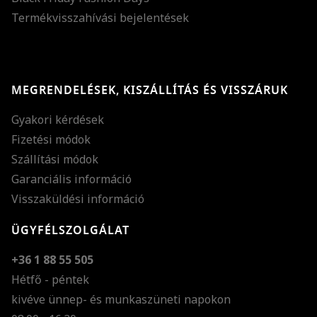
Termékvisszahívási bejelentések
MEGRENDELÉSEK, KISZÁLLÍTÁS ÉS VISSZÁRUK
Gyakori kérdések
Fizetési módok
Szállítási módok
Garanciális információ
Visszaküldési információ
ÜGYFÉLSZOLGÁLAT
+36 1 88 55 505
Hétfő - péntek
kivéve ünnep- és munkaszüneti napokon
Szöveg méretének n