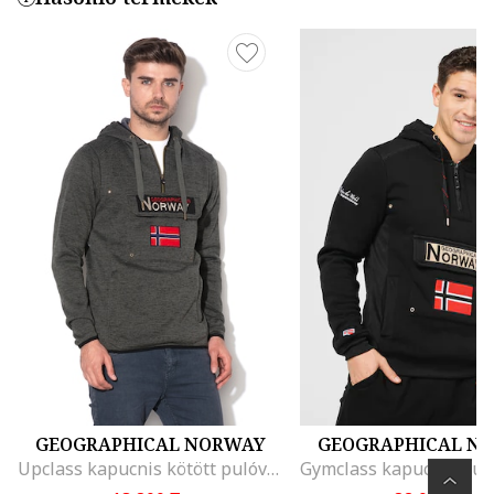
GEOGRAPHICAL NORWAY
GEOGRAPHICAL N
Upclass kapucnis kötött pulóver foltzsebbel a mellrészén