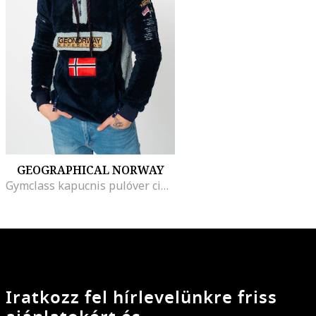
GEOGRAPHICAL NORWAY
Gymclass kapucnis pulóver cipzáros nyakkivágással, Halványkék/Tengerészkék
Iratkozz fel hírlevelünkre friss