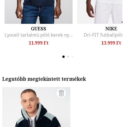
GUESS
NIKE
Lyocell tartalmú póló kerek nyakrésszel, Sötétkék
Dri-FIT futballpóló,
11.999 Ft
13.999 Ft
Legutóbb megtekintett termékek