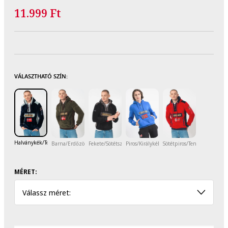
11.999 Ft
VÁLASZTHATÓ SZÍN:
Halványkék/Tengerészkék
Barna/Erdőzöld
Fekete/Sötétszürke
Piros/Királykék
Sötétpiros/Tengerészkék
MÉRET:
Válassz méret: