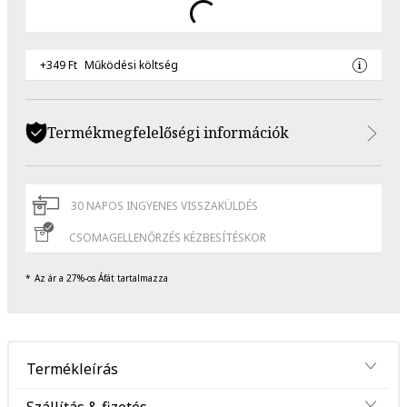
+349 Ft
Működési költség
Termékmegfelelőségi információk
30 NAPOS INGYENES VISSZAKÜLDÉS
CSOMAGELLENŐRZÉS KÉZBESÍTÉSKOR
Az ár a 27%-os Áfát tartalmazza
Termékleírás