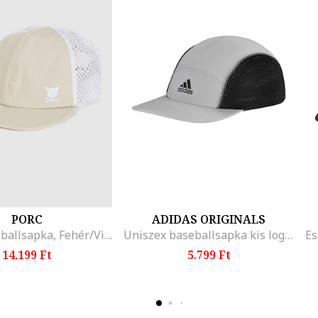
PORC
ADIDAS ORIGINALS
Hálós baseballsapka, Fehér/Világosbézs
Uniszex baseballsapka kis logós részlettel, Fekete/Sötétszürke
14.199 Ft
5.799 Ft