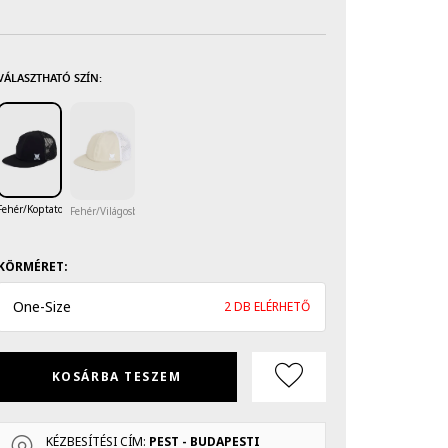
VÁLASZTHATÓ SZÍN:
Fehér/Koptatott fekete
Fehér/Világosbézs
KÖRMÉRET:
One
-
Size
2 DB ELÉRHETŐ
KOSÁRBA TESZEM
KÉZBESÍTÉSI CÍM:
PEST - BUDAPESTI