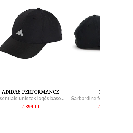
ADIDAS PERFORMANCE
GUESS
Essentials uniszex logós baseballsapka, Fekete
7.399 Ft
7.799 Ft