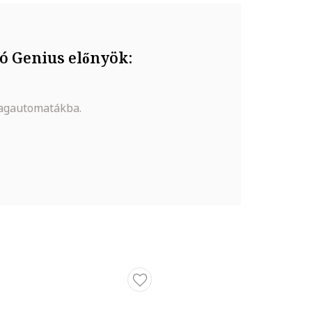
ó Genius előnyök:
magautomatákba.