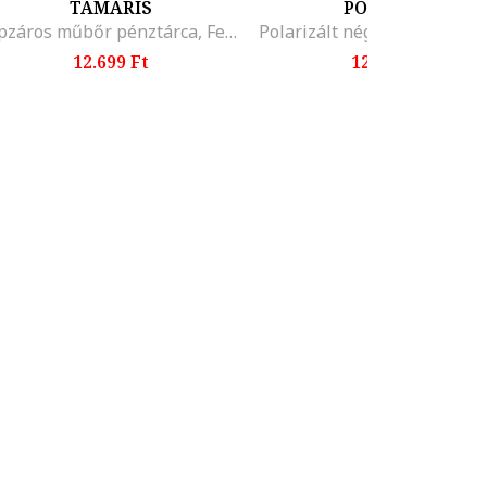
TAMARIS
POLAROID
Cipzáros műbőr pénztárca, Fekete
12.699 Ft
12.999 Ft