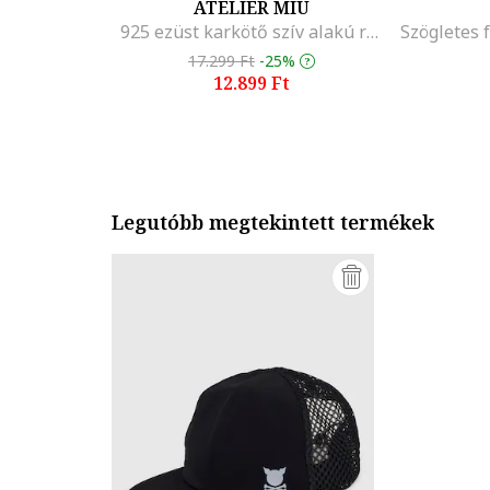
ATELIER MIU
925 ezüst karkötő szív alakú részletekkel, Ezüstszín
17.299 Ft
-25%
12.899 Ft
Legutóbb megtekintett termékek