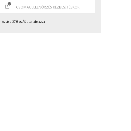
CSOMAGELLENŐRZÉS KÉZBESÍTÉSKOR
Az ár a 27%-os Áfát tartalmazza