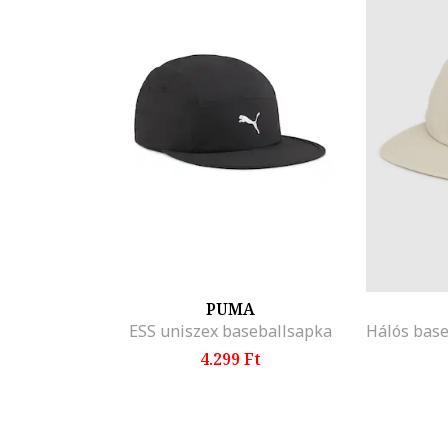
PUMA
ESS uniszex baseballsapka
4.299 Ft