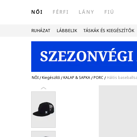
NŐI
FÉRFI
LÁNY
FIÚ
RUHÁZAT
LÁBBELIK
TÁSKÁK ÉS KIEGÉSZÍTŐK
NŐI
/
Kiegészítő
/
KALAP & SAPKA
/
PORC
/
Hálós baseballsa