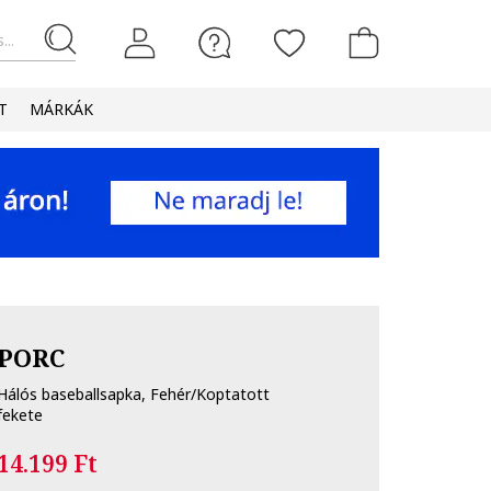
...
T
MÁRKÁK
PORC
Hálós baseballsapka, Fehér/Koptatott
fekete
14.199 Ft