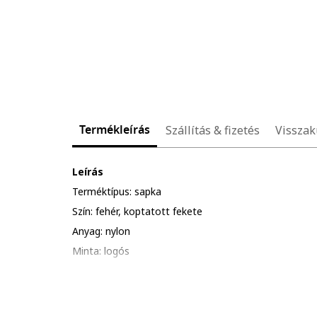
Termékleírás
Szállítás & fizetés
Visszak
Leírás
Terméktípus: sapka
Szín: fehér, koptatott fekete
Anyag: nylon
Minta: logós
Évszak: tavasz-nyár, ősz-tél
Összetétel
Külső anyag: 90% nylon, 10% spandex