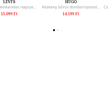
LEVI'S
HUGO
Szögletes fémkeretes napszemüveg, Aranyszín/Lila
Keskeny bőröv dombornyomott logóval, Bézs
15.099 Ft
14.199 Ft