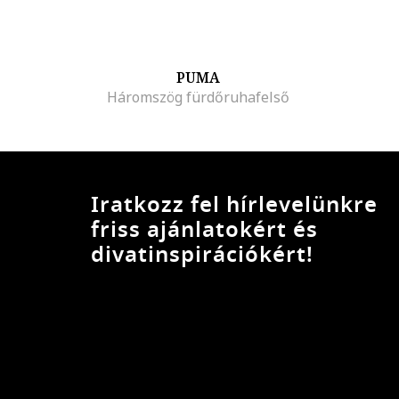
PUMA
Háromszög fürdőruhafelső
Iratkozz fel hírlevelünkre
friss ajánlatokért és
divatinspirációkért!