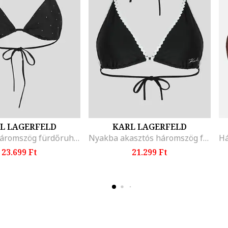
L LAGERFELD
KARL LAGERFELD
Egyszínű háromszög fürdőruhafelső, Fekete
Nyakba akasztós háromszög fürdőruhafelső, Fehér/Fekete
23.699 Ft
21.299 Ft