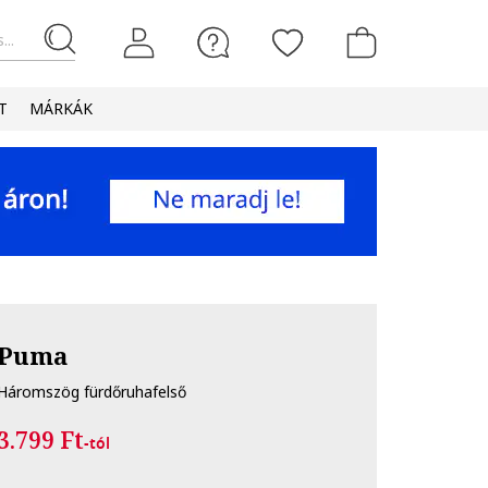
...
T
MÁRKÁK
Puma
Háromszög fürdőruhafelső
3.799 Ft
-tól