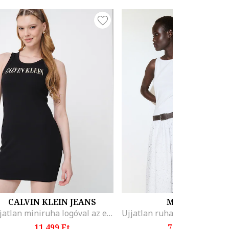
CALVIN KLEIN JEANS
MANGO
Ujjatlan miniruha logóval az elején, Fekete
11.499 Ft
7.595 Ft