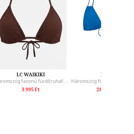
LC WAIKIKI
EDOS
Háromszög fazonú fürdőruhafelső, Barna
3.995 Ft
28.999 Ft