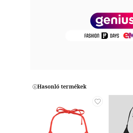
Anyagösszetétel
Külső anyag: 80% poliamid, 20% elasztán
Termékszám
100000037-001
Hasonló termékek