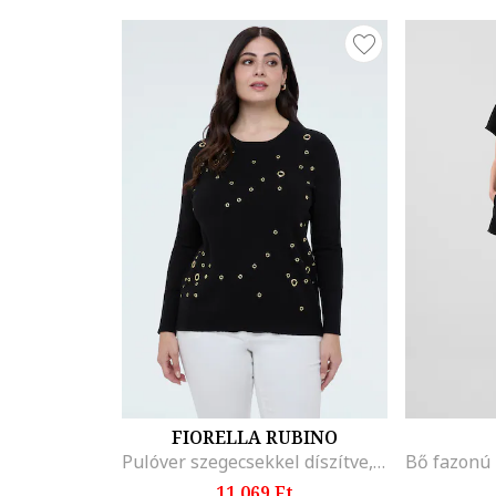
FIORELLA RUBINO
Pulóver szegecsekkel díszítve, Fekete
11.069 Ft