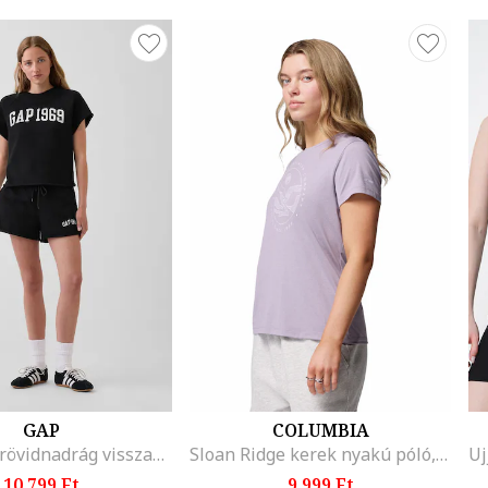
GAP
COLUMBIA
Bő fazonú rövidnadrág visszahajtott szárvégekkel, Fekete,
Sloan Ridge kerek nyakú póló, Halánylila
10.799 Ft
9.999 Ft