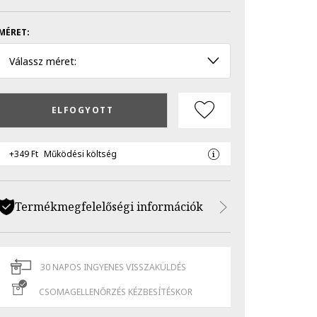
MÉRET:
Válassz méret:
ELFOGYOTT
+349 Ft
Működési költség
Termékmegfelelőségi információk
30 NAPOS INGYENES VISSZAKÜLDÉS
CSOMAGELLENŐRZÉS KÉZBESÍTÉSKOR