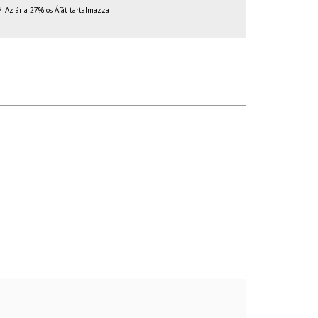
Az ár a 27%-os Áfát tartalmazza