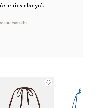
ó Genius előnyök:
magautomatákba.