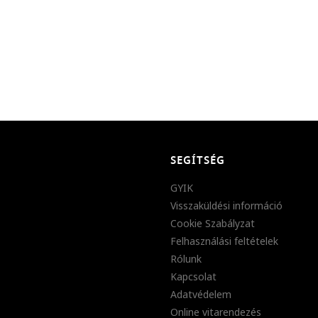
SEGÍTSÉG
GYIK
Visszaküldési információ
Cookie Szabályzat
Felhasználási feltételek
Rólunk
Kapcsolat
Adatvédelem
Online vitarendezés