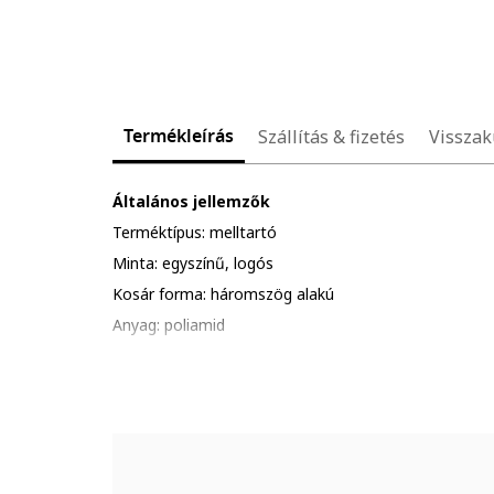
Termékleírás
Szállítás & fizetés
Visszak
Általános jellemzők
Terméktípus: melltartó
Minta: egyszínű, logós
Kosár forma: háromszög alakú
Anyag: poliamid
Pántok: megkötős a hátoldalán
Zárószerkezet: csomós
Tervezés
Melltartó típusa: nem párnázott
Merevítő: nincs