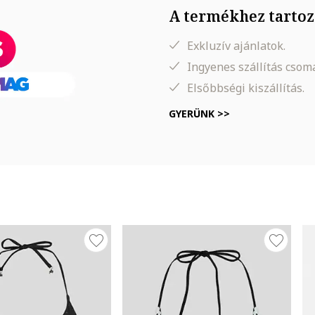
A termékhez tartoz
Exkluzív ajánlatok.
Ingyenes szállítás cso
Elsőbbségi kiszállítás.
GYERÜNK >>