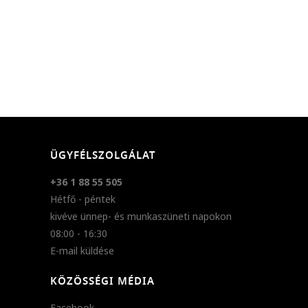
ÜGYFÉLSZOLGÁLAT
+36 1 88 55 505
Hétfő - péntek
kivéve ünnep- és munkaszüneti napokon
08:00 - 16:30
E-mail küldése
KÖZÖSSÉGI MÉDIA
Facebook