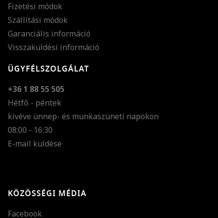
Fizetési módok
Szállítási módok
Garanciális információ
Visszaküldési információ
ÜGYFÉLSZOLGÁLAT
+36 1 88 55 505
Hétfő - péntek
kivéve ünnep- és munkaszüneti napokon
Szöveg méretének n
08:00 - 16:30
E-mail küldése
Szöveg méretének c
Szóköz növelése
Szóköz csökkentése
KÖZÖSSÉGI MÉDIA
Sortávolság növelés
Facebook