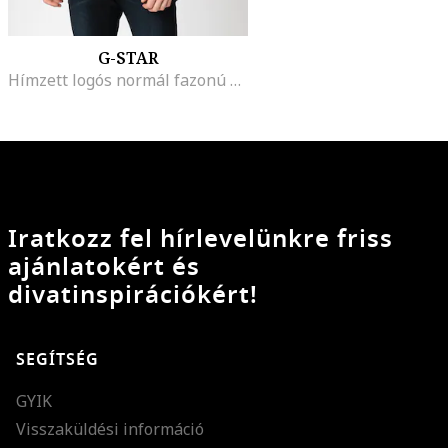
G-STAR
Hímzett logós normál fazonú póló, Fekete/Tengerészkék
Iratkozz fel hírlevelünkre friss
ajánlatokért és
divatinspirációkért!
SEGÍTSÉG
GYIK
Visszaküldési információ