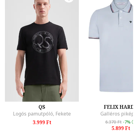
QS
FELIX HARDY
Logós pamutpóló, Fekete
Galléros piképó
3.999 Ft
6.370 Ft
-7%
5.899 Ft