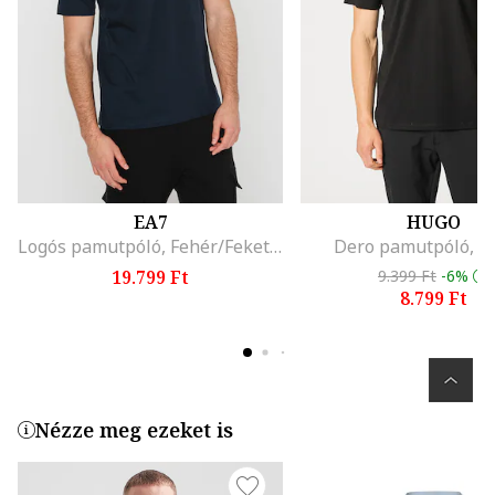
EA7
HUGO
Logós pamutpóló, Fehér/Fekete/Tengerészkék
Dero pamutpóló, F
19.799 Ft
9.399 Ft
-6%
8.799 Ft
Nézze meg ezeket is