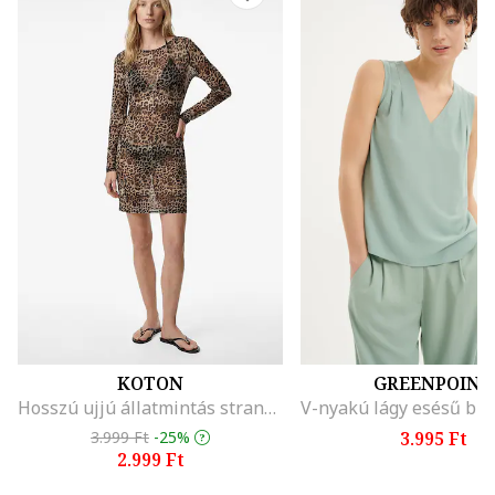
KOTON
GREENPOINT
Hosszú ujjú állatmintás strandruha, Barna/Bézs
3.999 Ft
-25%
3.995 Ft
2.999 Ft