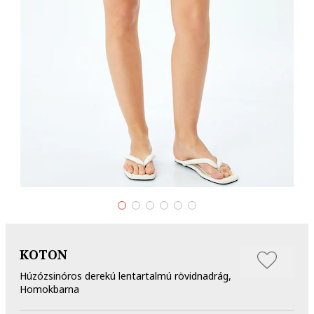
KOTON
Húzózsinóros derekú lentartalmú rövidnadrág,
Homokbarna