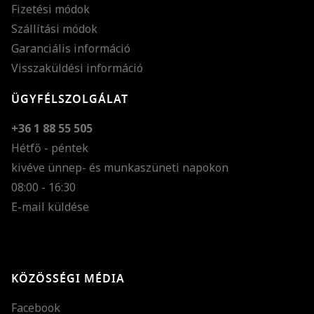
Fizetési módok
Szállítási módok
Garanciális információ
Visszaküldési információ
ÜGYFÉLSZOLGÁLAT
+36 1 88 55 505
Hétfő - péntek
kivéve ünnep- és munkaszüneti napokon
Szöveg méretének n
08:00 - 16:30
E-mail küldése
Szöveg méretének c
Szóköz növelése
Szóköz csökkentése
KÖZÖSSÉGI MÉDIA
Sortávolság növelés
Facebook