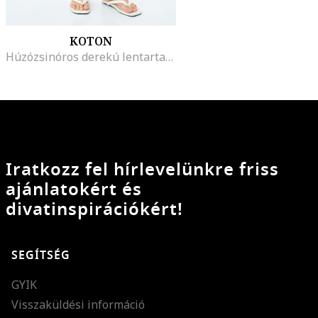
KOTON
Húzózsinóros derekú lentartalmú rövidnadrág, Homokbarna
Iratkozz fel hírlevelünkre friss
ajánlatokért és
divatinspirációkért!
SEGÍTSÉG
GYIK
Visszaküldési információ