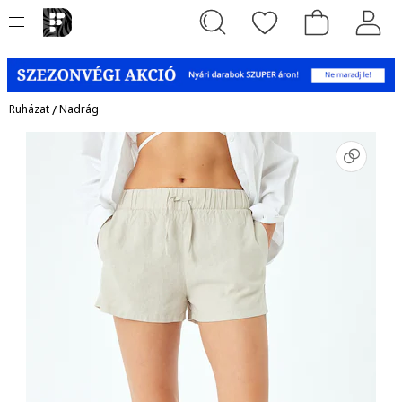
Ruházat
/
Nadrág