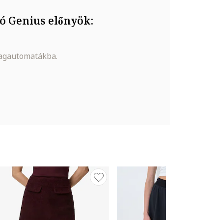
ó Genius előnyök:
magautomatákba.