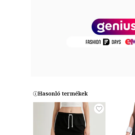
Zárószerkezet: rögzítés nélküli
Összetétel
Külső anyag: 73% pamut, 20% poliészter, 7% elasztá
Bélés: 96% pamut, 4% elasztán
Termékszám
5SAL40058IK-999
Hasonló termékek