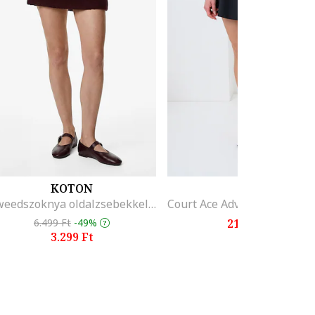
KOTON
NIKE
Tweedszoknya oldalzsebekkel, Sötétpiros
6.499 Ft
-49%
21.499 Ft
3.299 Ft