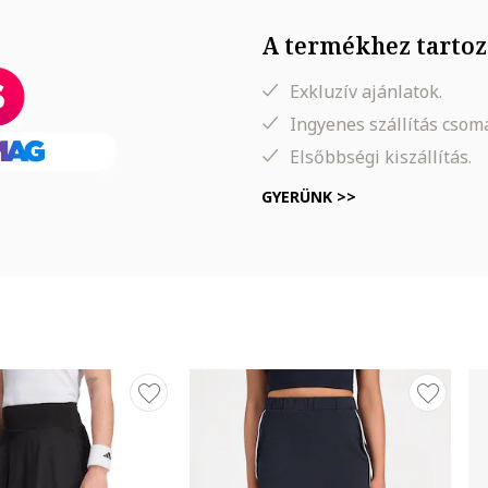
A termékhez tartoz
n
Exkluzív ajánlatok.
Ingyenes szállítás cso
Elsőbbségi kiszállítás.
GYERÜNK >>