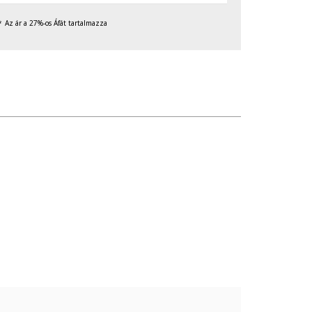
Az ár a 27%-os Áfát tartalmazza