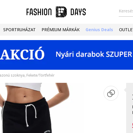
Keresés
SPORTRUHÁZAT
PRÉMIUM MÁRKÁK
Genius Deals
OUTLE
azonú szoknya, Fekete/Törtfehér