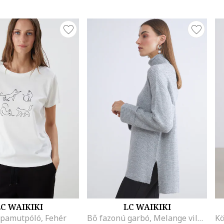
C WAIKIKI
LC WAIKIKI
 pamutpóló, Fehér
Bő fazonú garbó, Melange világosszürke