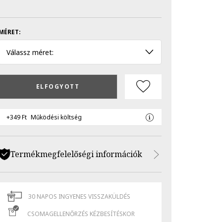
MÉRET:
Válassz méret:
ELFOGYOTT
+349 Ft
Működési költség
Termékmegfelelőségi információk
30 NAPOS INGYENES VISSZAKÜLDÉS
CSOMAGELLENŐRZÉS KÉZBESÍTÉSKOR