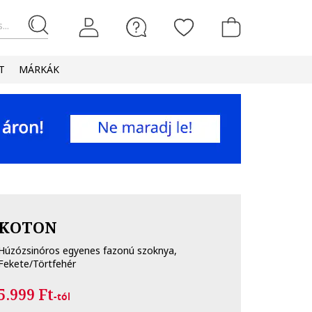
...
T
MÁRKÁK
KOTON
Húzózsinóros egyenes fazonú szoknya,
Fekete/Törtfehér
5.999 Ft
-tól