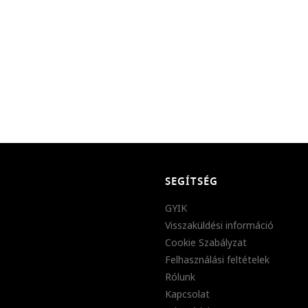
SEGÍTSÉG
GYIK
Visszaküldési információ
Cookie Szabályzat
Felhasználási feltételek
Rólunk
Kapcsolat