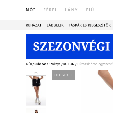
NŐI
FÉRFI
LÁNY
FIÚ
RUHÁZAT
LÁBBELIK
TÁSKÁK ÉS KIEGÉSZÍTŐK
NŐI
/
Ruházat
/
Szoknya
/
KOTON
/
Húzózsinóros egyenes f
ELFOGYOTT