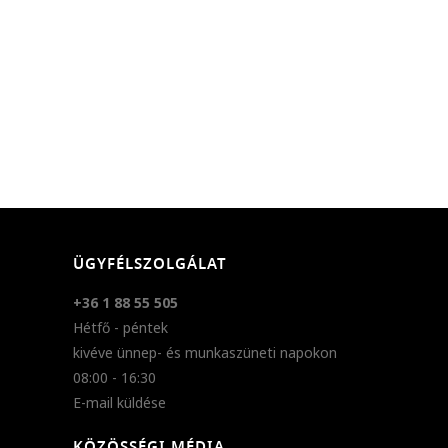
ÜGYFÉLSZOLGÁLAT
+36 1 88 55 505
Hétfő - péntek
kivéve ünnep- és munkaszüneti napokon
08:00 - 16:30
E-mail küldése
KÖZÖSSÉGI MÉDIA