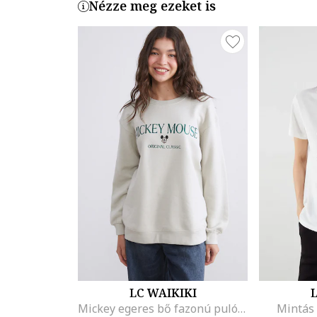
Nézze meg ezeket is
LC WAIKIKI
L
Mickey egeres bő fazonú pulóver, Angolzöld/Törtfehér
Mintás