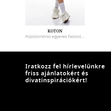
KOTON
Húzózsinóros egyenes fazonú szoknya, Fekete/Törtfehér
Iratkozz fel hírlevelünkre
friss ajánlatokért és
divatinspirációkért!