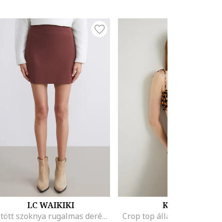
LC WAIKIKI
KOTON
Kötött szoknya rugalmas derékrésszel, Konyakbarna
Crop top állatmintával, Ba