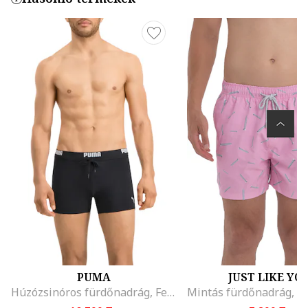
PUMA
JUST LIKE YO
Húzózsinóros fürdőnadrág, Fehér/Fekete