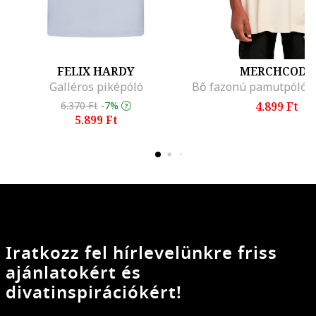
FELIX HARDY
MERCHCODE
Galléros piképóló
6.370 Ft
-7%
4.899 Ft
5.899 Ft
Iratkozz fel hírlevelünkre friss
ajánlatokért és
divatinspirációkért!