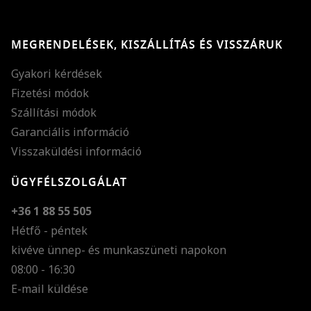
MEGRENDELÉSEK, KISZÁLLÍTÁS ÉS VISSZÁRUK
Gyakori kérdések
Fizetési módok
Szállítási módok
Garanciális információ
Visszaküldési információ
ÜGYFÉLSZOLGÁLAT
+36 1 88 55 505
Hétfő - péntek
kivéve ünnep- és munkaszüneti napokon
Szöveg méretének n
08:00 - 16:30
E-mail küldése
Szöveg méretének c