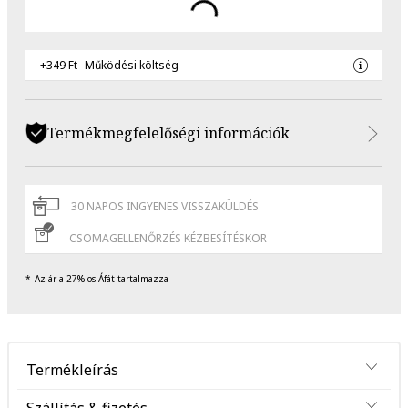
+349 Ft
Működési költség
Termékmegfelelőségi információk
30 NAPOS INGYENES VISSZAKÜLDÉS
CSOMAGELLENŐRZÉS KÉZBESÍTÉSKOR
Az ár a 27%-os Áfát tartalmazza
Termékleírás