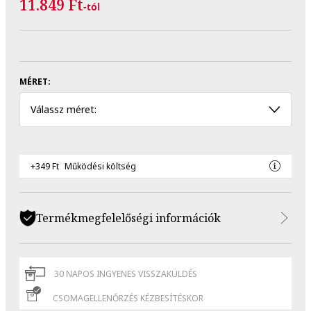
11.849 Ft
-tól
MÉRET:
Válassz méret:
+349 Ft
Működési költség
Termékmegfelelőségi információk
30 NAPOS INGYENES VISSZAKÜLDÉS
CSOMAGELLENŐRZÉS KÉZBESÍTÉSKOR