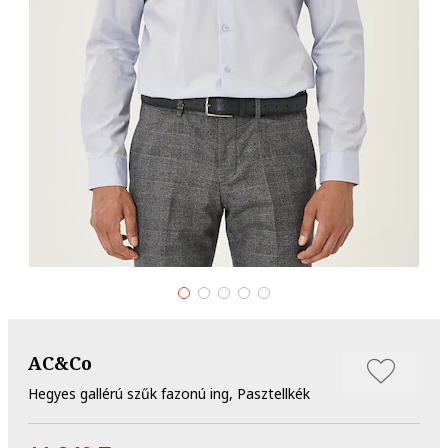
AC&Co
Hegyes gallérú szűk fazonú ing, Pasztellkék