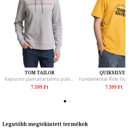
TOM TAILOR
QUIKSILVER
Kapucnis pamuttartalmú pulóver logómintával, Melange szürke
7.599 Ft
7.399 Ft
Legutóbb megtekintett termékek