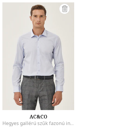
AC&CO
Hegyes gallérú szűk fazonú ing, Pasztellkék