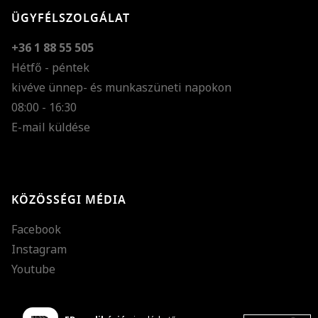
ÜGYFÉLSZOLGÁLAT
+36 1 88 55 505
Hétfő - péntek
kivéve ünnep- és munkaszüneti napokon
Szöveg méretének n
08:00 - 16:30
E-mail küldése
Szöveg méretének c
Szóköz növelése
Szóköz csökkentése
KÖZÖSSÉGI MÉDIA
Sortávolság növelés
Facebook
Sortávolság csökken
Instagram
Színek invertálása
Youtube
Szürke színárnyalato