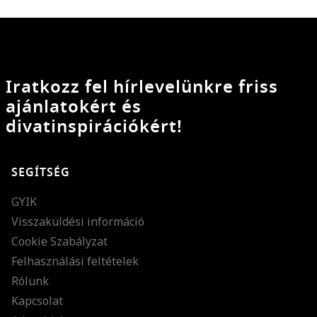
Iratkozz fel hírlevelünkre friss
ajánlatokért és
divatinspirációkért!
SEGÍTSÉG
GYIK
Visszaküldési információ
Cookie Szabályzat
Felhasználási feltételek
Rólunk
Kapcsolat