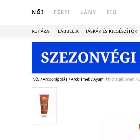
NŐI
FÉRFI
LÁNY
FIÚ
RUHÁZAT
LÁBBELIK
TÁSKÁK ÉS KIEGÉSZÍTŐK
NŐI
/
Arcbőrápolás
/
Arckrémek
/
Ayumi
/
hidratalo krem, 1