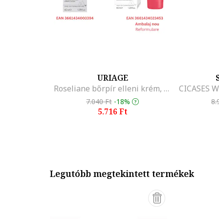
URIAGE
Roseliane bőrpír elleni krém, 40ml
7.040 Ft
-18%
8.
5.716 Ft
Legutóbb megtekintett termékek