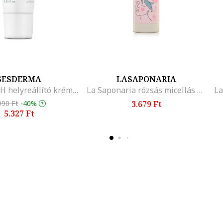
SESDERMA
LASAPONARIA
CICASES WH helyreállító krém, javítja és védi az érzékeny bőrt, felgyorsítja a bőr regenerálódását, intenzíven hidratál, 30 ml
La Saponaria rózsás micellás víz, kamillavirág és prebiotikumokkal, 200 ml
990 Ft
-40%
3.679 Ft
5.327 Ft