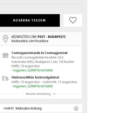
KOSÁRBA TESZEM
KÉZBESÍTÉSI CÍM:
PEST - BUDAPESTI
Kézbesítési cím frissítése
Csomagautomaták és Csomagpontok
Becsült csomagátvétel kezdete: GLS
Automata SHELL Budapest I. Ker.
Től kezdve
hétfő, 10 augusztus
- ingyenes 22999 forint felett
Házhozszállítás futárszolgálattal
hétfő, 10 augusztus - csütörtök, 13 augusztus
- ingyenes 22999 forint felett
Minden lehetőség
+349 Ft
Működési költség