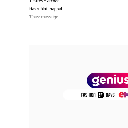
Testrész: arcbőr
Használat: nappal
Típus: masstige
Arcbőr típus: érzékeny
Állag: krém
Előnyök: hidratáló
Csomag tartalma: 1 x hidratáló krém
Mennyiség: 100 ml
Termékszám
5025042030391