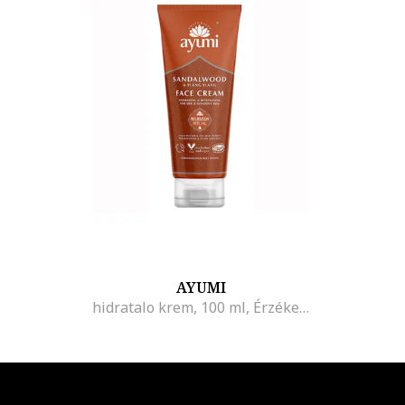
AYUMI
hidratalo krem, 100 ml, Érzékeny