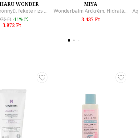
HARU WONDER
MIYA
fényvédő, könnyű, fekete rizs kivonattal, SPF 50+ PA++++, matt felület, 50 ml
Wonderbalm Arckrém, Hidratálás rózsavízzel, 75 ml
375 Ft
-11%
3.437 Ft
3.872 Ft