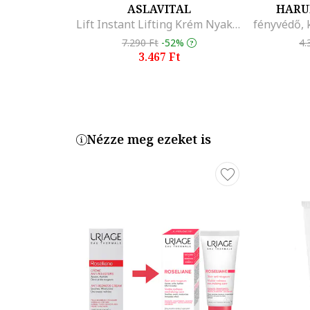
ASLAVITAL
HARU
Lift Instant Lifting Krém Nyakra és Dekoltázsra, 100 ml
7.290 Ft
-52%
4.
3.467 Ft
Nézze meg ezeket is