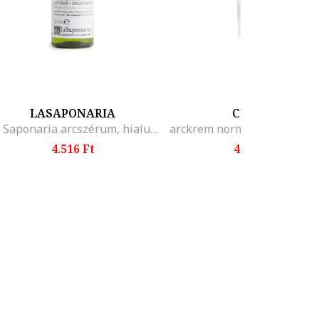
LASAPONARIA
CERAVE
La Saponaria arcszérum, hialuronsavval, 30 ml
4.516 Ft
4.091 Ft