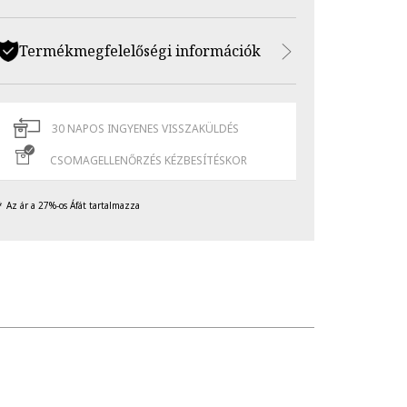
Termékmegfelelőségi információk
30 NAPOS INGYENES VISSZAKÜLDÉS
CSOMAGELLENŐRZÉS KÉZBESÍTÉSKOR
Az ár a 27%-os Áfát tartalmazza