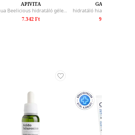
APIVITA
GAMARDE
Aqua Beelicious hidratáló géles krém, 40ml
hidratáló hialuronsavval, 4
7.342 Ft
9.388 Ft