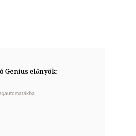
ó Genius előnyök:
magautomatákba.