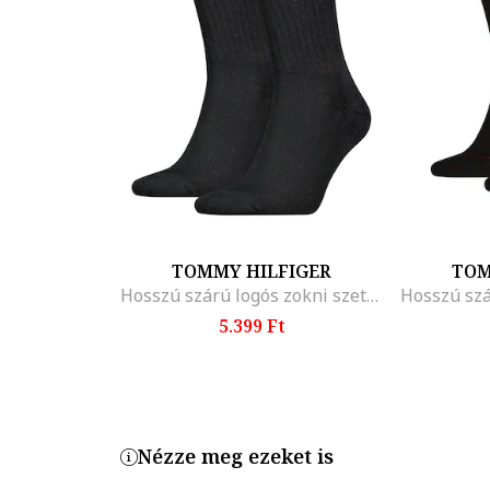
TOMMY HILFIGER
TOM
Hosszú szárú logós zokni szett - 2 pár
5.399 Ft
Nézze meg ezeket is