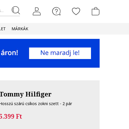
...
LET
MÁRKÁK
Tommy Hilfiger
Hosszú szárú csíkos zokni szett - 2 pár
5.399 Ft