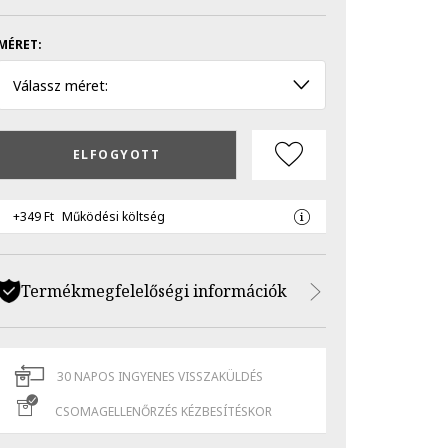
MÉRET:
Válassz méret:
ELFOGYOTT
+349 Ft
Működési költség
Termékmegfelelőségi információk
30 NAPOS INGYENES VISSZAKÜLDÉS
CSOMAGELLENŐRZÉS KÉZBESÍTÉSKOR