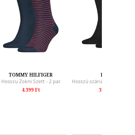
TOMMY HILFIGER
PUMA
Hosszu Zokni Szett - 2 par.
4.399 Ft
3.899 Ft