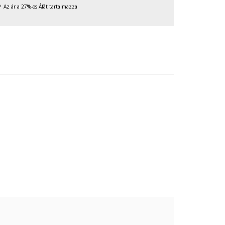
Az ár a 27%-os Áfát tartalmazza