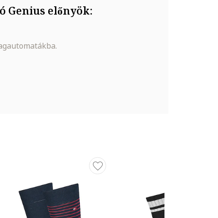
ó Genius előnyök:
magautomatákba.