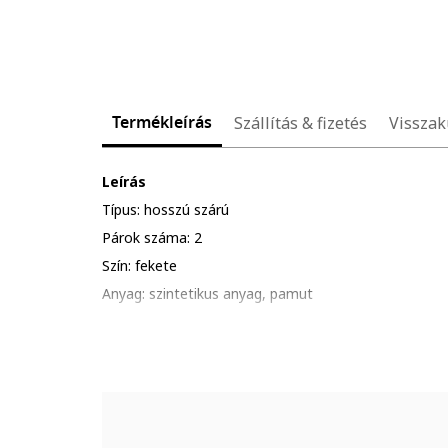
Termékleírás
Szállítás & fizetés
Visszak
Leírás
Típus: hosszú szárú
Párok száma: 2
Szín: fekete
Anyag: szintetikus anyag, pamut
Minta: mintás
Összetétel
Külső anyag: 77% pamut, 21% poliamid, 2% elasztán