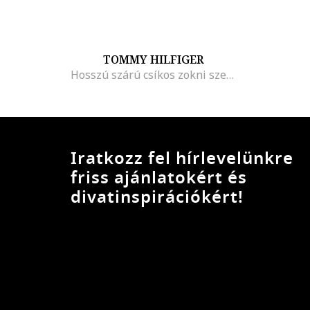
TOMMY HILFIGER
Hosszú szárú csíkos zokni szett - 2 pár
Iratkozz fel hírlevelünkre
friss ajánlatokért és
divatinspirációkért!