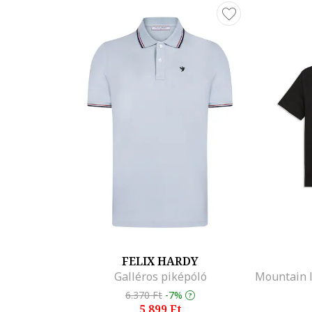
FELIX HARDY
Galléros piképóló
6.370 Ft
-7%
5.899 Ft