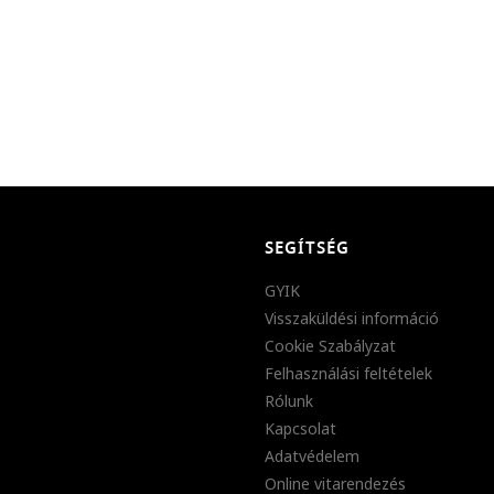
SEGÍTSÉG
GYIK
Visszaküldési információ
Cookie Szabályzat
Felhasználási feltételek
Rólunk
Kapcsolat
Adatvédelem
Online vitarendezés