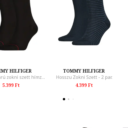
MY HILFIGER
TOMMY HILFIGER
Hosszú szárú zokni szett hímzett logóval - 2 pár, Piros/Fekete
Hosszu Zokni Szett - 2 par.
5.399 Ft
4.399 Ft