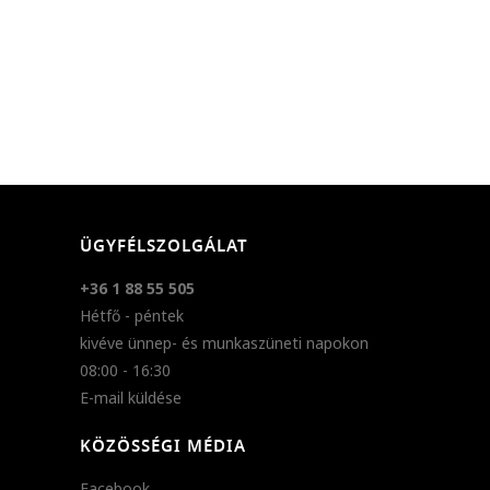
ÜGYFÉLSZOLGÁLAT
+36 1 88 55 505
Hétfő - péntek
kivéve ünnep- és munkaszüneti napokon
08:00 - 16:30
E-mail küldése
KÖZÖSSÉGI MÉDIA
Facebook