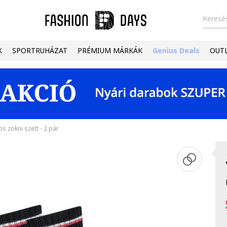
Keresés
K
SPORTRUHÁZAT
PRÉMIUM MÁRKÁK
Genius Deals
OUT
s zokni szett - 2 pár