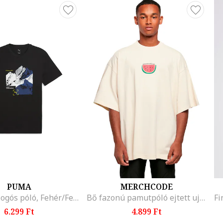
PUMA
MERCHCODE
Mountain logós póló, Fehér/Fekete/Világosszürke/Sötétkék
Bő fazonú pamutpóló ejtett ujjakkal, Krémszín
6.299 Ft
4.899 Ft