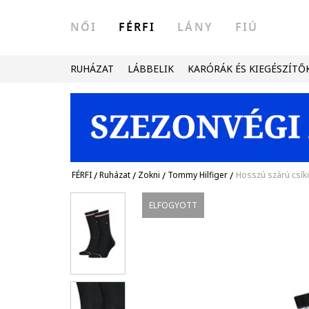
NŐI
FÉRFI
LÁNY
FIÚ
RUHÁZAT
LÁBBELIK
KARÓRÁK ÉS KIEGÉSZÍTŐ
FÉRFI
/
Ruházat
/
Zokni
/
Tommy Hilfiger
/
Hosszú szárú csíko
ELFOGYOTT