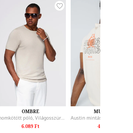
OMBRE
MUSTANG
Finomkötött póló, Világosszürke
6.089 Ft
4.999 Ft