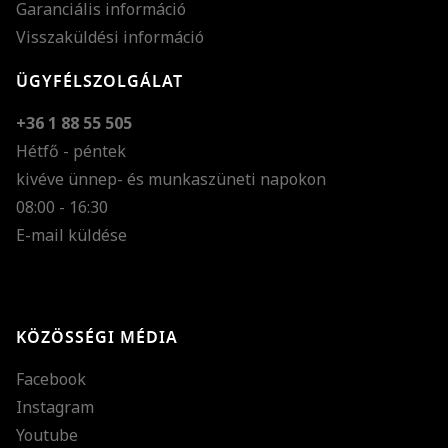
Garanciális információ
Visszaküldési információ
ÜGYFÉLSZOLGÁLAT
+36 1 88 55 505
Hétfő - péntek
kivéve ünnep- és munkaszüneti napokon
Szöveg méretének n
08:00 - 16:30
E-mail küldése
Szöveg méretének c
Szóköz növelése
Szóköz csökkentése
KÖZÖSSÉGI MÉDIA
Sortávolság növelés
Facebook
Sortávolság csökken
Instagram
Színek invertálása
Youtube