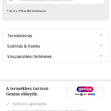
Az ár a 27%-os Áfát tartalmazza
Termékleírás
Szállítás & fizetés
Visszaküldési feltételek
A termékhez tartozó
Genius előnyök:
Exkluzív ajánlatok.