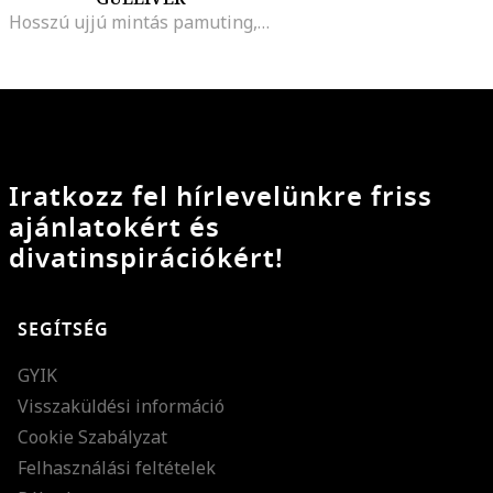
Hosszú ujjú mintás pamuting, Fehér/Koptatott fekete
Iratkozz fel hírlevelünkre friss
ajánlatokért és
divatinspirációkért!
SEGÍTSÉG
GYIK
Visszaküldési információ
Cookie Szabályzat
Felhasználási feltételek