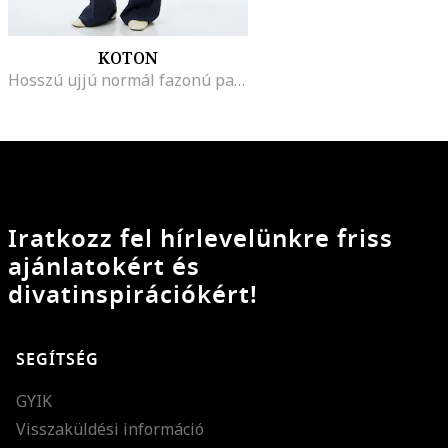
KOTON
Hosszú ujjú normál fazonú pamuting, Pasztellkék
Iratkozz fel hírlevelünkre friss
ajánlatokért és
divatinspirációkért!
SEGÍTSÉG
GYIK
Visszaküldési információ