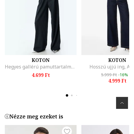
KOTON
KOTON
Hegyes gallérú pamuttartalmú ing, Pasztellkék
Hosszú ujjú ing, Az
4.699 Ft
5.999 Ft
-16%
4.999 Ft
Nézze meg ezeket is