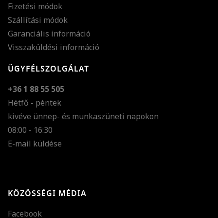
Fizetési módok
Szállítási módok
Garanciális információ
Visszaküldési információ
ÜGYFÉLSZOLGÁLAT
+36 1 88 55 505
Hétfő - péntek
kivéve ünnep- és munkaszüneti napokon
Szöveg méretének n
08:00 - 16:30
E-mail küldése
Szöveg méretének c
Szóköz növelése
Szóköz csökkentése
KÖZÖSSÉGI MÉDIA
Sortávolság növelés
Facebook