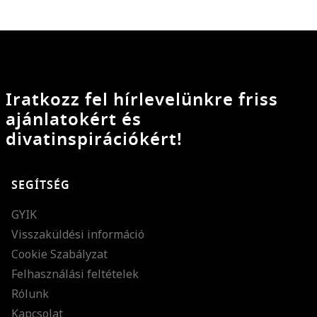
Iratkozz fel hírlevelünkre friss
ajánlatokért és
divatinspirációkért!
SEGÍTSÉG
GYIK
Visszaküldési információ
Cookie Szabályzat
Felhasználási feltételek
Rólunk
Kapcsolat