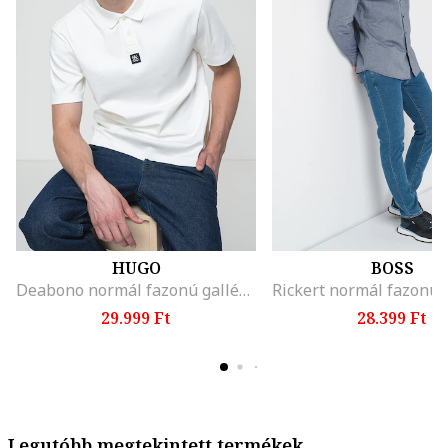
HUGO
BOSS
Deabono normál fazonú galléros póló, Fehér
29.999 Ft
28.399 Ft
Legutóbb megtekintett termékek