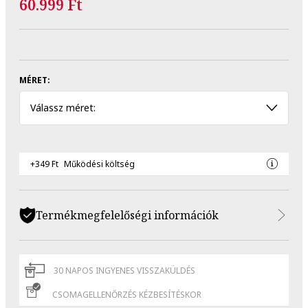
60.999 Ft
MÉRET:
Válassz méret:
+349 Ft
Működési költség
Termékmegfelelőségi információk
30 NAPOS INGYENES VISSZAKÜLDÉS
CSOMAGELLENŐRZÉS KÉZBESÍTÉSKOR