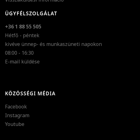
ÜGYFÉLSZOLGÁLAT
+36 1 88 55 505
Hétfő - péntek
kivéve ünnep- és munkaszüneti napokon
Szöveg méretének n
08:00 - 16:30
E-mail küldése
Szöveg méretének c
Szóköz növelése
Szóköz csökkentése
KÖZÖSSÉGI MÉDIA
Sortávolság növelés
Facebook
Sortávolság csökken
Instagram
Színek invertálása
Youtube
Szürke színárnyalato