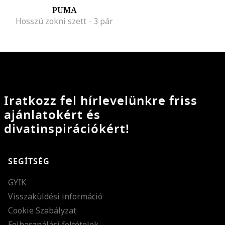
PUMA
Hosszú zokni szett - 3 pár
Iratkozz fel hírlevelünkre friss
ajánlatokért és
divatinspirációkért!
SEGÍTSÉG
GYIK
Visszaküldési információ
Cookie Szabályzat
Felhasználási feltételek