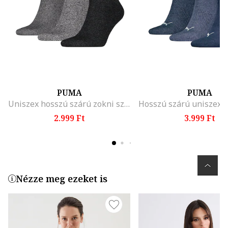
PUMA
PUMA
Uniszex hosszú szárú zokni szett - 3 pár
2.999 Ft
3.999 Ft
Nézze meg ezeket is