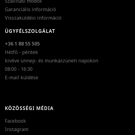
Szállítási módok
Garanciális információ
Visszaküldési információ
ÜGYFÉLSZOLGÁLAT
+36 1 88 55 505
Hétfő - péntek
kivéve ünnep- és munkaszüneti napokon
Szöveg méretének n
08:00 - 16:30
E-mail küldése
Szöveg méretének c
Szóköz növelése
Szóköz csökkentése
KÖZÖSSÉGI MÉDIA
Sortávolság növelés
Facebook
Sortávolság csökken
Instagram