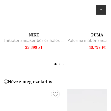
NIKE
PUMA
Initiator sneaker bőr és hálós részletekkel, Világos tópbarna/Törtfehér
33.399 Ft
40.799 Ft
Nézze meg ezeket is