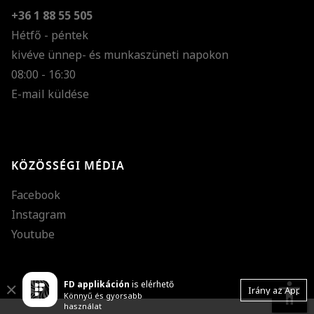
+36 1 88 55 505
Hétfő - péntek
kivéve ünnep- és munkaszüneti napokon
Szöveg méretének n
08:00 - 16:30
E-mail küldése
Szöveg méretének c
Szóköz növelése
Szóköz csökkentése
KÖZÖSSÉGI MÉDIA
Sortávolság növelés
Facebook
Sortávolság csökken
Instagram
Színek invertálása
Youtube
Szürke színárnyalato
FD applikáción
is elérhető
Nagy kurzor
accessibility
Close
Irány az App
Könnyű és gyorsabb
használat
Linkek aláhúzása