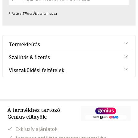
Az ár a 27%-os Áfát tartalmazza
Termékleírás
Szállítás & fizetés
Visszaküldési feltételek
A termékhez tartozó
Genius előnyök:
Exkluzív ajánlatok.